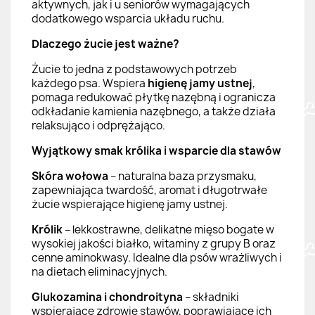
aktywnych, jak i u seniorów wymagających
dodatkowego wsparcia układu ruchu.
Dlaczego żucie jest ważne?
Żucie to jedna z podstawowych potrzeb
każdego psa. Wspiera
higienę jamy ustnej
,
pomaga redukować płytkę nazębną i ogranicza
odkładanie kamienia nazębnego, a także działa
relaksująco i odprężająco.
Wyjątkowy smak królika i wsparcie dla stawów
Skóra wołowa
– naturalna baza przysmaku,
zapewniająca twardość, aromat i długotrwałe
żucie wspierające higienę jamy ustnej.
Królik
– lekkostrawne, delikatne mięso bogate w
wysokiej jakości białko, witaminy z grupy B oraz
cenne aminokwasy. Idealne dla psów wrażliwych i
na dietach eliminacyjnych.
Glukozamina i chondroityna
– składniki
wspierające zdrowie stawów, poprawiające ich