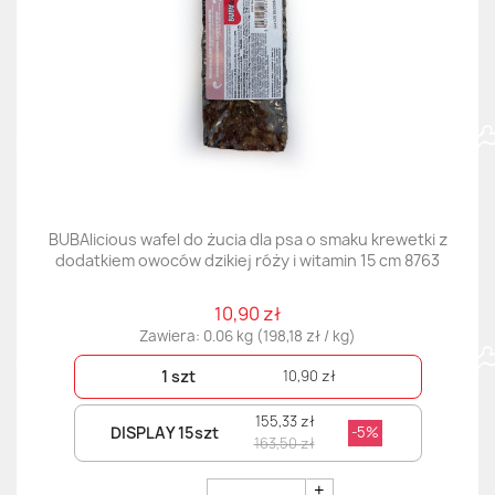
BUBAlicious wafel do żucia dla psa o smaku krewetki z
dodatkiem owoców dzikiej róży i witamin 15 cm 8763
10,90 zł
Zawiera: 0.06 kg (198,18 zł / kg)
1 szt
10,90 zł
155,33 zł
DISPLAY 15szt
-5%
163,50 zł
+