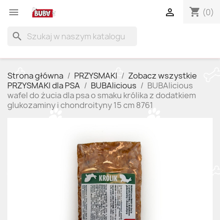
shopping_cart


(0)
search
Strona główna
PRZYSMAKI
Zobacz wszystkie
PRZYSMAKI dla PSA
BUBAlicious
BUBAlicious
wafel do żucia dla psa o smaku królika z dodatkiem
glukozaminy i chondroityny 15 cm 8761