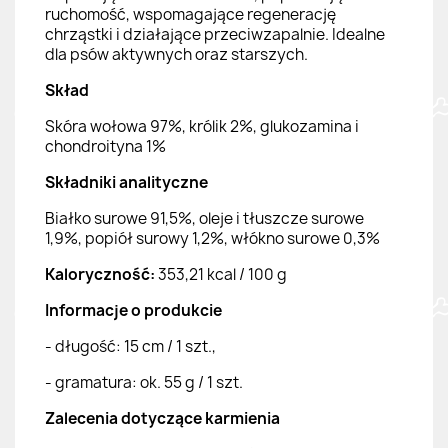
ruchomość, wspomagające regenerację
chrząstki i działające przeciwzapalnie. Idealne
dla psów aktywnych oraz starszych.
Skład
Skóra wołowa 97%, królik 2%, glukozamina i
chondroityna 1%
Składniki analityczne
Białko surowe 91,5%, oleje i tłuszcze surowe
1,9%, popiół surowy 1,2%, włókno surowe 0,3%
Kaloryczność:
353,21 kcal / 100 g
Informacje o produkcie
- długość: 15 cm / 1 szt.,
- gramatura: ok. 55 g / 1 szt.
Zalecenia dotyczące karmienia