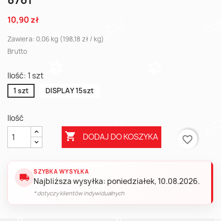
8761
10,90 zł
Zawiera: 0.06 kg (198,18 zł / kg)
Brutto
Ilość: 1 szt
1 szt
DISPLAY 15szt
Ilość

DODAJ DO KOSZYKA
favorite_border
SZYBKA WYSYŁKA
local_shipping
Najbliższa wysyłka: poniedziałek, 10.08.2026.
* dotyczy klientów indywidualnych