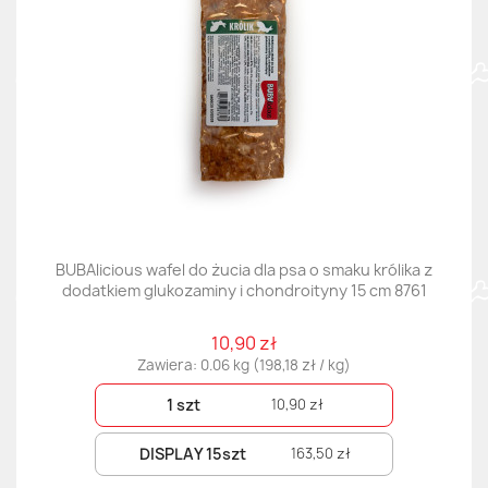
BUBAlicious wafel do żucia dla psa o smaku królika z
dodatkiem glukozaminy i chondroityny 15 cm 8761
10,90 zł
Zawiera: 0.06 kg (198,18 zł / kg)
1 szt
10,90 zł
DISPLAY 15szt
163,50 zł