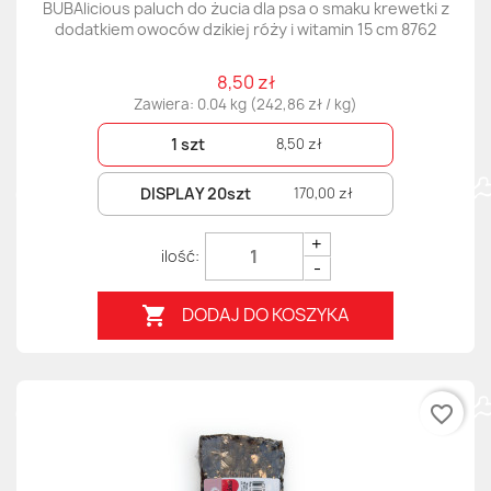
BUBAlicious paluch do żucia dla psa o smaku krewetki z
dodatkiem owoców dzikiej róży i witamin 15 cm 8762
8,50 zł
Zawiera: 0.04 kg (242,86 zł / kg)
1 szt
8,50 zł
DISPLAY 20szt
170,00 zł
+
-
DODAJ DO KOSZYKA

favorite_border