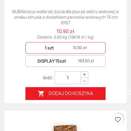
BUBAlicious wafel do żucia dla psa ze skóry wołowej o
smaku strusia z dodatkiem penisów wołowych 15 cm
8767
10,90 zł
Zawiera: 0.06 kg (198,18 zł / kg)
1 szt
10,90 zł
DISPLAY 15szt
163,50 zł
+
-
DODAJ DO KOSZYKA

favorite_border