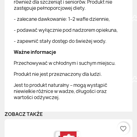
również dla szczeniąt i seniorów. Produkt nie
zastępuje pełnoporcjowej diety.
- zalecane dawkowanie: 1–2 wafle dziennie,
- podawać wyłącznie pod nadzorem opiekuna,
- zapewnić stały dostęp do świeżej wody.
Ważne informacje
Przechowywać w chłodnym i suchym miejscu.
Produkt nie jest przeznaczony dla ludzi.
Jest to produkt naturalny – mogą wystąpić
niewielkie różnice w wadze, długości oraz
wartości odżywczej.
ZOBACZ TAKŻE
favorite_border