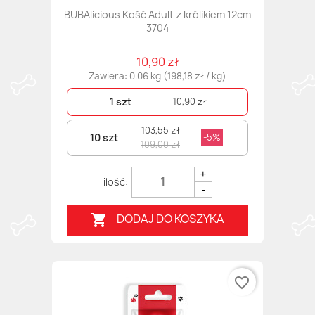
BUBAlicious Kość Adult z królikiem 12cm
3704
10,90 zł
Zawiera: 0.06 kg (198,18 zł / kg)
1 szt
10,90 zł
103,55 zł
10 szt
-5%
109,00 zł
+
-
DODAJ DO KOSZYKA

favorite_border