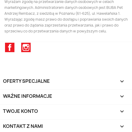
Wyrażam zgodę na przetwarzanie danych osobowych w celach
marketingowych. Administratorem danych osobowych jest BUBA Pet
Andrzej Rembacz, z siedzibą w Poznaniu (61-625), ul. Hawelańska 1.
Wyrażając zgodę masz prawo do dostępu i poprawiania swoich danych
oraz prawo do żądania zaprzestania przetwarzania, jak i prawo do
sprzeciwu co do przetwarzania danych w powyższym celu.
Facebook
Instagram
OFERTY SPECJALNE

WAŻNE INFORMACJE

TWOJE KONTO

KONTAKT Z NAMI
keyboard_arrow_down