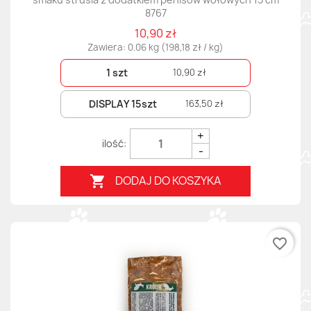
8767
10,90 zł
Zawiera: 0.06 kg (198,18 zł / kg)
1 szt
10,90 zł
DISPLAY 15szt
163,50 zł
+
-
DODAJ DO KOSZYKA

favorite_border