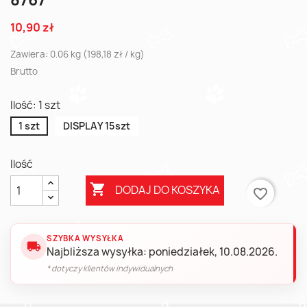
8767
10,90 zł
Zawiera: 0.06 kg (198,18 zł / kg)
Brutto
Ilość: 1 szt
1 szt
DISPLAY 15szt
Ilość

DODAJ DO KOSZYKA
favorite_border
SZYBKA WYSYŁKA
local_shipping
Najbliższa wysyłka: poniedziałek, 10.08.2026.
* dotyczy klientów indywidualnych