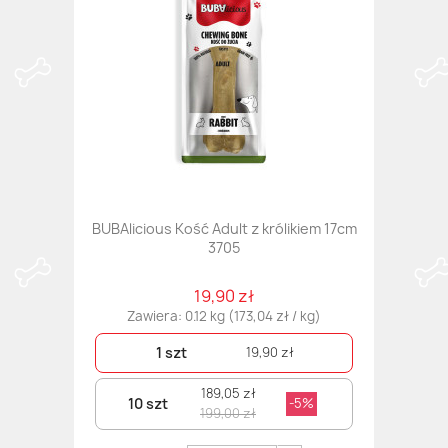
BUBAlicious Kość Adult z królikiem 17cm
3705
19,90 zł
Zawiera: 0.12 kg (173,04 zł / kg)
1 szt
19,90 zł
189,05 zł
10 szt
-5%
199,00 zł