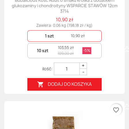
Bubalicious Kość Adult o smaku królika z dodatkiem
glukozaminy i chondroityny WSPARCIE STAWÓW 12cm
3714
10,90 zł
Zawiera: 0.06 kg (198,18 zł / kg)
1 szt
10,90 zł
103,55 zł
10 szt
-5%
109,00 zł
+
-
DODAJ DO KOSZYKA

favorite_border