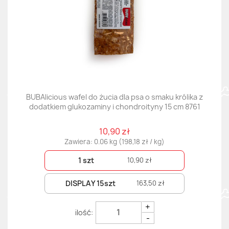
BUBAlicious wafel do żucia dla psa o smaku królika z
dodatkiem glukozaminy i chondroityny 15 cm 8761
10,90 zł
Zawiera: 0.06 kg (198,18 zł / kg)
1 szt
10,90 zł
DISPLAY 15szt
163,50 zł
+
-