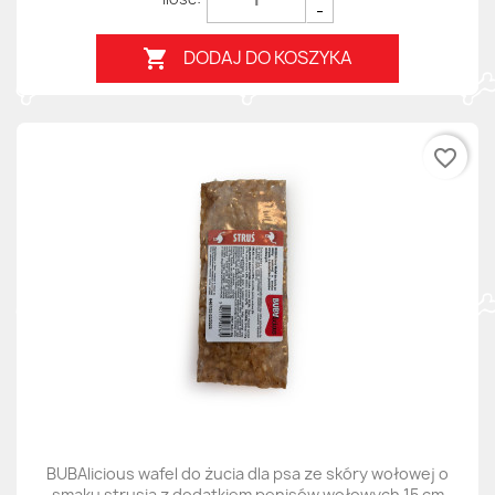
-
DODAJ DO KOSZYKA

favorite_border
BUBAlicious wafel do żucia dla psa ze skóry wołowej o
smaku strusia z dodatkiem penisów wołowych 15 cm