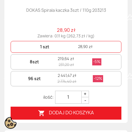
DOKAS Spirala kaczka 3szt / 110g 203213
28,90 zł
Zawiera: 0.11 kg (262,73 zł / kg)
1 szt
28,90 zł
219,64 zł
8szt
-5%
231,20 zł
2 441,47 zł
96 szt
-12%
2 774,40 zł
+
-
DODAJ DO KOSZYKA
