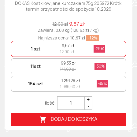
DOKAS Kostki owijane kurczakiem 75g 205972 Krótki
termin przydatności do spożycia 10.2026
9,67 zł
12,90 zł
Zawiera: 0.08 kg (128,93 zł / kg)
Najniższa cena:
10,97 zł
-12%
9,67 zł
1 szt
-25%
12,90 zł
99,33 zł
11szt
-30%
141,90 zł
1 291,29 zł
154 szt
-35%
1 986,60 zł
+
-
DODAJ DO KOSZYKA
