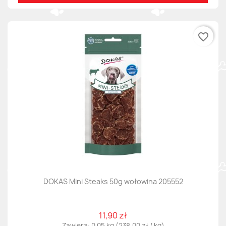
favorite_border
DOKAS Mini Steaks 50g wołowina 205552
11,90 zł
Zawiera: 0.05 kg (238,00 zł / kg)