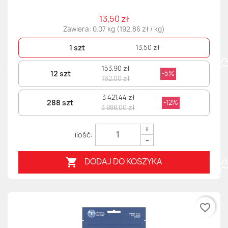
13,50 zł
Zawiera: 0.07 kg (192,86 zł / kg)
1 szt
13,50 zł
153,90 zł
12 szt
-5%
162,00 zł
3 421,44 zł
288 szt
-12%
3 888,00 zł
+
-
DODAJ DO KOSZYKA

favorite_border