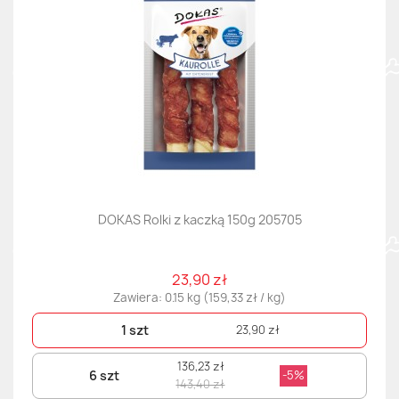
DOKAS Rolki z kaczką 150g 205705
23,90 zł
Zawiera: 0.15 kg (159,33 zł / kg)
1 szt
23,90 zł
136,23 zł
6 szt
-5%
143,40 zł