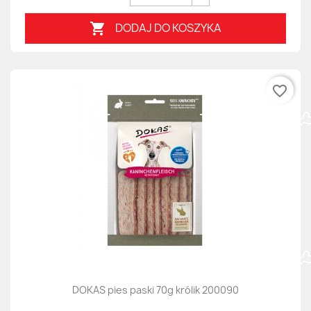
DODAJ DO KOSZYKA

favorite_border
DOKAS pies paski 70g królik 200090