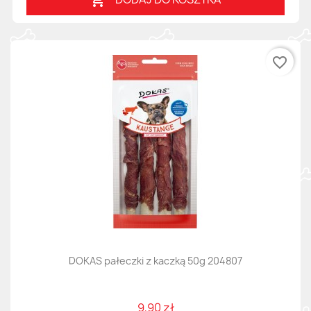

favorite_border
DOKAS pałeczki z kaczką 50g 204807
9,90 zł