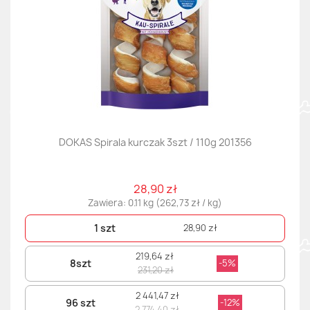
DOKAS Spirala kurczak 3szt / 110g 201356
28,90 zł
Zawiera: 0.11 kg (262,73 zł / kg)
1 szt
28,90 zł
219,64 zł
8szt
-5%
231,20 zł
2 441,47 zł
96 szt
-12%
2 774,40 zł