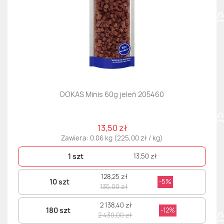
DOKAS Minis 60g jeleń 205460
13,50 zł
Zawiera: 0.06 kg (225,00 zł / kg)
1 szt
13,50 zł
128,25 zł
10 szt
-5%
135,00 zł
2 138,40 zł
180 szt
-12%
2 430,00 zł