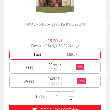
DOKAS Podroby z królika 100g 205316
13,90 zł
Zawiera: 0.10 kg (139,00 zł / kg)
1 szt
13,90 zł
92,44 zł
7szt
-5%
97,30 zł
1 027,49 zł
84 szt
-12%
1 167,60 zł
+
-
DODAJ DO KOSZYKA