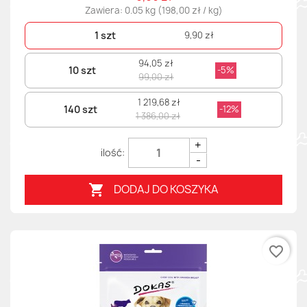
Zawiera: 0.05 kg (198,00 zł / kg)
1 szt
9,90 zł
94,05 zł
10 szt
-5%
99,00 zł
1 219,68 zł
140 szt
-12%
1 386,00 zł
+
-
DODAJ DO KOSZYKA

favorite_border