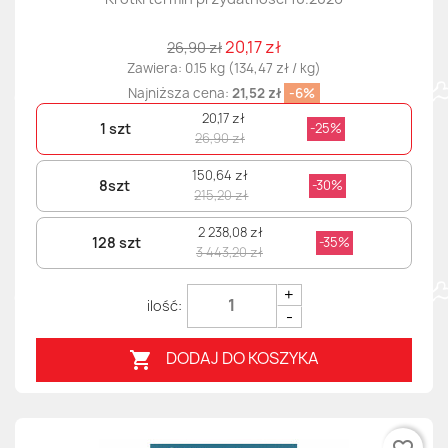
20,17 zł
26,90 zł
Zawiera: 0.15 kg (134,47 zł / kg)
Najniższa cena:
21,52 zł
-6%
20,17 zł
1 szt
-25%
26,90 zł
150,64 zł
8szt
-30%
215,20 zł
2 238,08 zł
128 szt
-35%
3 443,20 zł
+
-
DODAJ DO KOSZYKA
