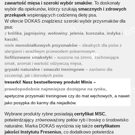
zawartość mięsa i szeroki wybór smaków
. To doskonały
wybór dla opiekunów, którzy szukają
smacznych i zdrowych
przekąsek
wspierających codzienną dietę psa.
W ofercie DOKAS znajdziesz szeroki wybór przysmaków dla
psa:
z
królika
,
jagnięciny
,
wołowiny
,
jelenia
,
kurczaka
,
indyka
i
kaczki
,
wiele
monobiałkowych przysmaków
– idealnych dla psów z
alergiami i wrażliwym przewodem pokarmowym,
liofilizowane smakołyki
– suszone na zimno, zachowujące
smak, aromat i wartość odżywczą mięsa,
gryzaki naturalne
i
smaczki treningowe
– zarówno dla
szczeniąt, jak i dorosłych psów.
treserki! Nasz bestsellerowy produkt Minis –
prawdopodobnie najmniejsze dostępne na rynku,
apetyczne przysmaki treningowe czy do mat węchowych, a nawet
jako posypka do karmy dla niejadków.
Wybrane produkty rybne posiadają
certyfikat MSC
,
potwierdzający zrównoważony połów ryb i troskę o środowisko
naturalne. Marka DOKAS wyróżnia się także
certyfikatem
jakości Instytutu Fresenius
, co dodatkowo potwierdza