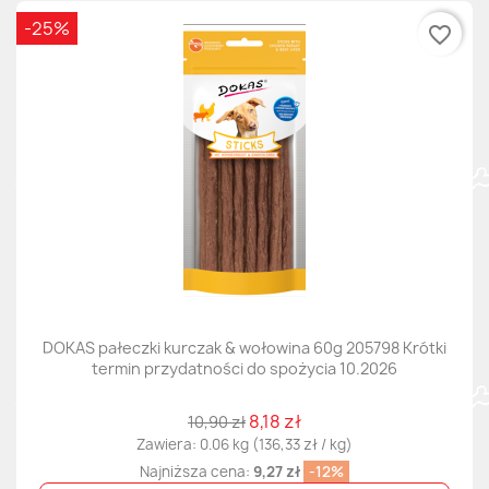
-25%
favorite_border
DOKAS pałeczki kurczak & wołowina 60g 205798 Krótki
termin przydatności do spożycia 10.2026
8,18 zł
10,90 zł
Zawiera: 0.06 kg (136,33 zł / kg)
Najniższa cena:
9,27 zł
-12%