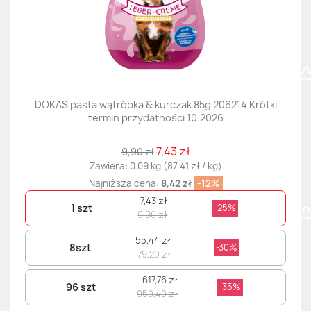
DOKAS pasta wątróbka & kurczak 85g 206214 Krótki
termin przydatności 10.2026
7,43 zł
9,90 zł
Zawiera: 0.09 kg (87,41 zł / kg)
Najniższa cena:
8,42 zł
-12%
7,43 zł
1 szt
-25%
9,90 zł
55,44 zł
8szt
-30%
79,20 zł
617,76 zł
96 szt
-35%
950,40 zł