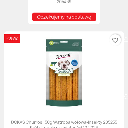
205439
Oczekujemy na dostawę
-25%
favorite_border
DOKAS Churros 150g Wątroba wołowa-Insekty 205255
Krótki termin przydatności 10.2026