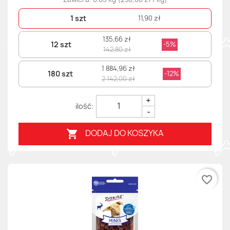
1 szt
11,90 zł
135,66 zł
12 szt
-5%
142,80 zł
1 884,96 zł
180 szt
-12%
2 142,00 zł
+
-
DODAJ DO KOSZYKA

favorite_border