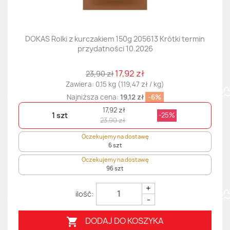
DOKAS Rolki z kurczakiem 150g 205613 Krótki termin
przydatności 10.2026
17,92 zł
23,90 zł
Zawiera: 0.15 kg (119,47 zł / kg)
Najniższa cena:
19,12 zł
-6%
17,92 zł
1 szt
-25%
23,90 zł
Oczekujemy na dostawę
6 szt
Oczekujemy na dostawę
96 szt
+
-
DODAJ DO KOSZYKA
