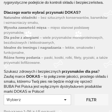
rygorystyczne podejście do kontroli składu i bezpieczeństwa.
Dlaczego warto wybrać przysmaki DOKAS?
Naturalne składniki
– bez sztucznych konserwantów, barwników
i wzmacniaczy smaku,
Wysoka zawartość mięsa
– mięso stanowi podstawę
przysmaków,
Dla psów z alergiami
– wiele przysmaków monoproteinowych,
bezzbożowych i lekkostrawnych,
Idealne do treningu i nagradzania
– lekkie, smakowite i
funkcjonalne,
Różne formy podania
– paski, kostki, rolki, filety, gryzaki, a także
przysmaki liofilizowane.
Szukasz zdrowych i bezpiecznych
przysmaków dla psa
?
Zaufaj marce
DOKAS
– to połączenie jakości, prostego składu i
smaku, któremu Twój pies nie będzie mógł się oprzeć!
BUBA Pet Polska jest wyłącznym dystrybutorem produktów
marki DOKAS w Polsce!

FILTR
Wybierz
Pokazano 1-36 z 45 pozycji