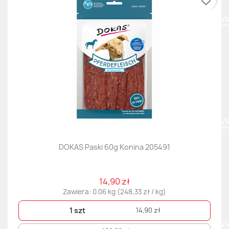
favorite_border
DOKAS Paski 60g Konina 205491
14,90 zł
Zawiera: 0.06 kg (248,33 zł / kg)
1 szt
14,90 zł