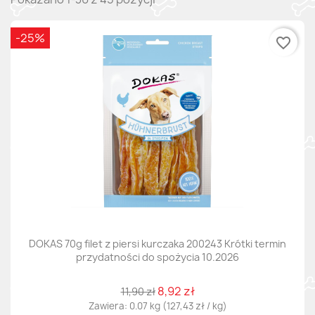
-25%
favorite_border
DOKAS 70g filet z piersi kurczaka 200243 Krótki termin
przydatności do spożycia 10.2026
8,92 zł
11,90 zł
Zawiera: 0.07 kg (127,43 zł / kg)