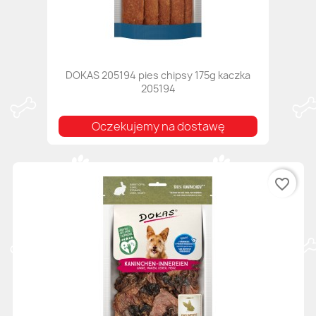
DOKAS 205194 pies chipsy 175g kaczka
205194
Oczekujemy na dostawę
favorite_border