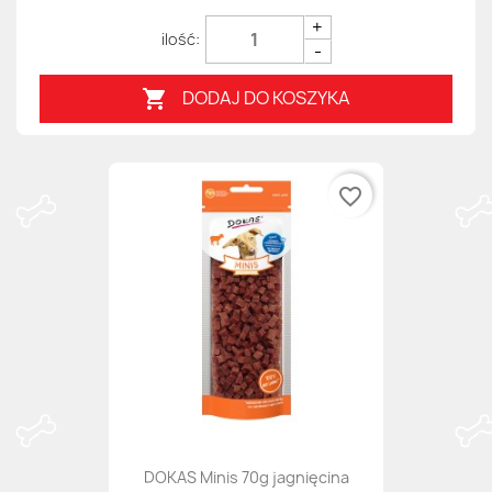
+
-
DODAJ DO KOSZYKA

favorite_border
DOKAS Minis 70g jagnięcina