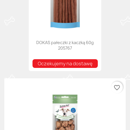
DOKAS pałeczki z kaczką 60g
205767
Oczekujemy na dostawę
favorite_border