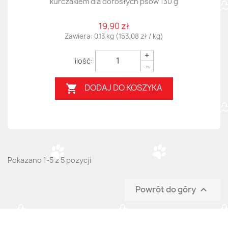
kurczakiem dla dorosłych psów 130 g
19,90 zł
Zawiera: 0.13 kg (153,08 zł / kg)
+
-
DODAJ DO KOSZYKA

Pokazano 1-5 z 5 pozycji
Powrót do góry
