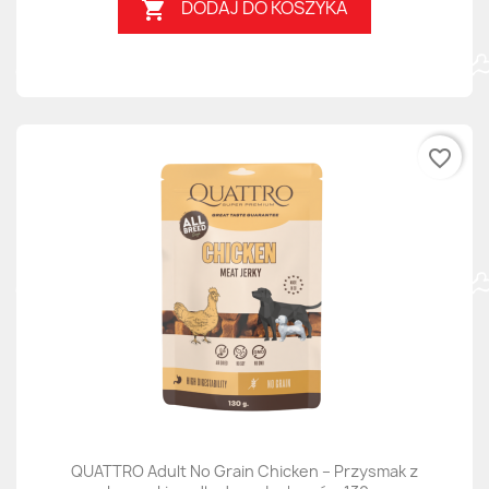
DODAJ DO KOSZYKA

favorite_border
QUATTRO Adult No Grain Chicken – Przysmak z