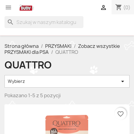
shopping_cart


(0)
search
Strona główna
PRZYSMAKI
Zobacz wszystkie
PRZYSMAKI dla PSA
QUATTRO
QUATTRO

Wybierz
Pokazano 1-5 z 5 pozycji
favorite_border