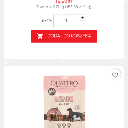
19,90 zł
Zawiera: 0.13 kg (153,08 zł / kg)
+
-
DODAJ DO KOSZYKA

favorite_border