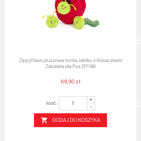
ZippyPaws pluszowa norka Jabłko z Robaczkami
Zabawka dla Psa ZP1186
69,90 zł
+
-
DODAJ DO KOSZYKA
