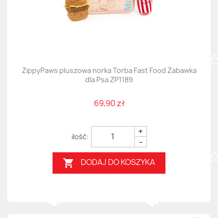
ZippyPaws pluszowa norka Torba Fast Food Zabawka
dla Psa ZP1189
69,90 zł
+
-
DODAJ DO KOSZYKA
