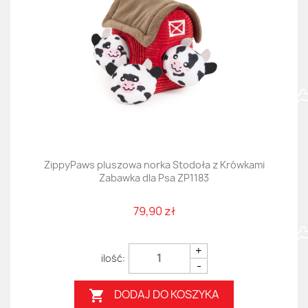
ZippyPaws pluszowa norka Stodoła z Krówkami
Zabawka dla Psa ZP1183
79,90 zł
+
-
DODAJ DO KOSZYKA
