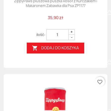
ZippyPaws pluszowa puszka Rosół z Kurczakiem i
Makaronem Zabawka dla Psa ZP1177
35,90 zł
+
-
DODAJ DO KOSZYKA

favorite_border