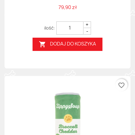
79,90 zł
+
-
DODAJ DO KOSZYKA

favorite_border