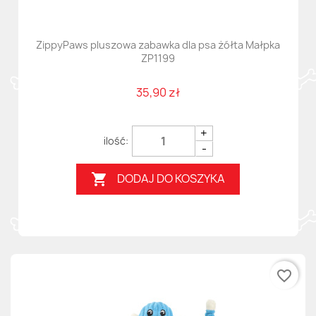
ZippyPaws pluszowa zabawka dla psa żółta Małpka
ZP1199
35,90 zł
+
-
DODAJ DO KOSZYKA

favorite_border