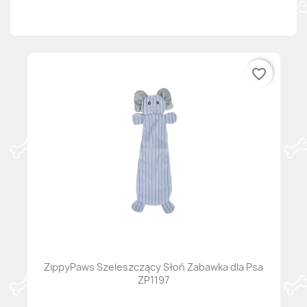
favorite_border
ZippyPaws Szeleszczący Słoń Zabawka dla Psa
ZP1197