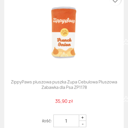
favorite_border
ZippyPaws pluszowa puszka Zupa Cebulowa Pluszowa
Zabawka dla Psa ZP1178
35,90 zł
+
-