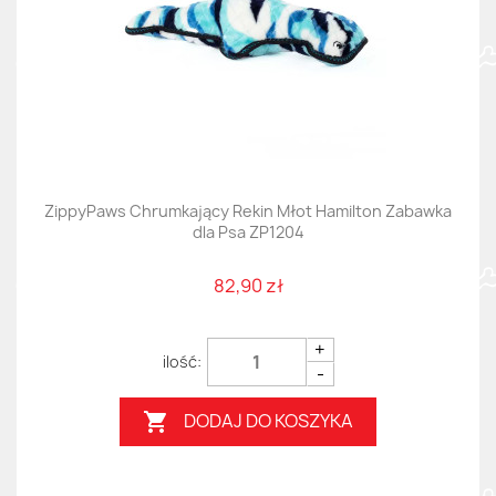
ZippyPaws Chrumkający Rekin Młot Hamilton Zabawka
dla Psa ZP1204
82,90 zł
+
-
DODAJ DO KOSZYKA
