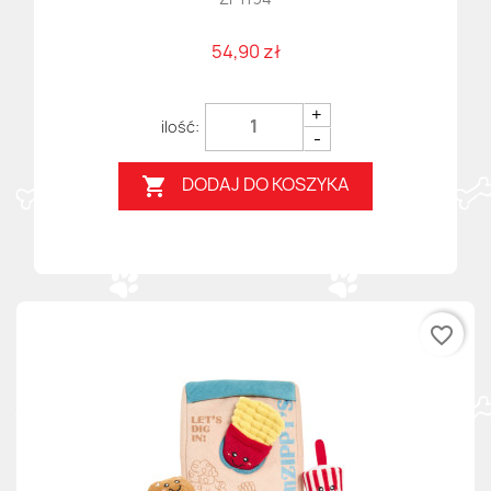
54,90 zł
+
-
DODAJ DO KOSZYKA

favorite_border