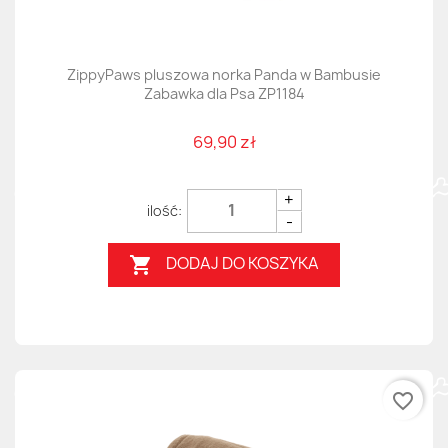
ZippyPaws pluszowa norka Panda w Bambusie
Zabawka dla Psa ZP1184
69,90 zł
+
-
DODAJ DO KOSZYKA

favorite_border