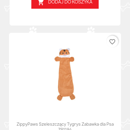
DODAJ DO KOSZYKA

favorite_border
ZippyPaws Szeleszczący Tygrys Zabawka dla Psa
ZP1194