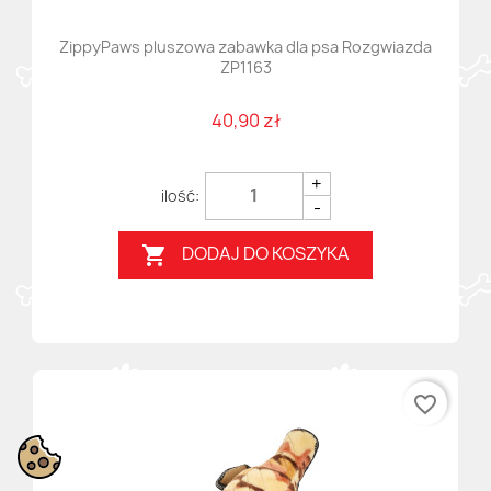
ZippyPaws pluszowa zabawka dla psa Rozgwiazda
ZP1163
40,90 zł
+
-
DODAJ DO KOSZYKA

favorite_border