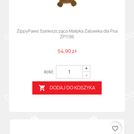
ZippyPaws Szeleszcząca Małpka Zabawka dla Psa
ZP1196
54,90 zł
+
-
DODAJ DO KOSZYKA

favorite_border