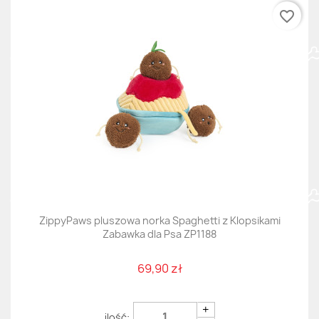
favorite_border
ZippyPaws pluszowa norka Spaghetti z Klopsikami
Zabawka dla Psa ZP1188
69,90 zł
+