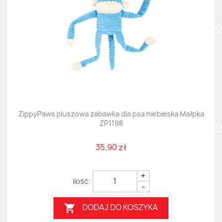
ZippyPaws pluszowa zabawka dla psa niebieska Małpka
ZP1198
35,90 zł
+
-
DODAJ DO KOSZYKA
