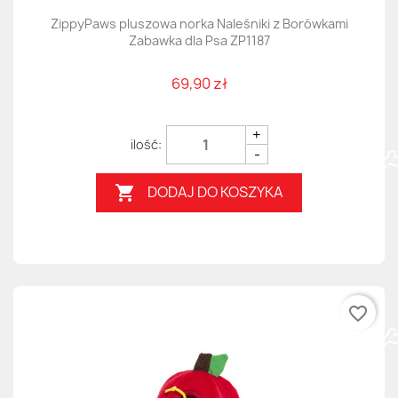
ZippyPaws pluszowa norka Naleśniki z Borówkami
Zabawka dla Psa ZP1187
69,90 zł
+
-
DODAJ DO KOSZYKA

favorite_border