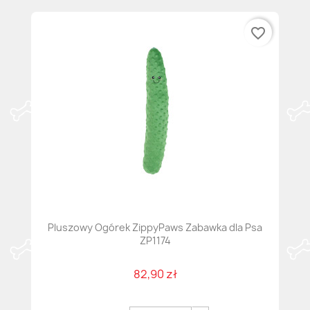
favorite_border
Pluszowy Ogórek ZippyPaws Zabawka dla Psa
ZP1174
82,90 zł