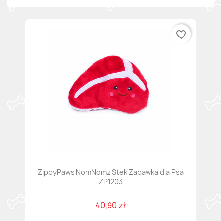
favorite_border
ZippyPaws NomNomz Stek Zabawka dla Psa
ZP1203
40,90 zł