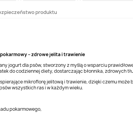
ezpieczeństwo produktu
pokarmowy – zdrowe jelita i trawienie
any jogurt dla psów, stworzony z myślą o wsparciu prawidło
ek do codziennej diety, dostarczając błonnika, zdrowych tł
pierające mikroflorę jelitową i trawienie, dzięki czemu może
 psów wszystkich ras i w każdym wieku.
kładu pokarmowego,