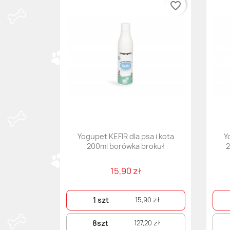
favorite_border
Yogupet KEFIR dla psa i kota
Y
200ml borówka brokuł
2
15,90 zł
1 szt
15,90 zł
8szt
127,20 zł