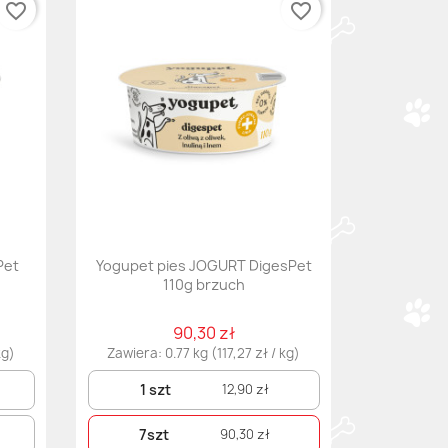
favorite_border
favorite_border
Pet
Yogupet pies JOGURT DigesPet
110g brzuch
90,30 zł
kg)
Zawiera: 0.77 kg (117,27 zł / kg)
1 szt
12,90 zł
7szt
90,30 zł