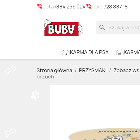
detal:
884 256 024
hurt:
728 887 181
phone_in_talk
phone_in_talk
search
KARMA
KARMA DLA PSA
Strona główna
PRZYSMAKI
Zobacz ws
brzuch