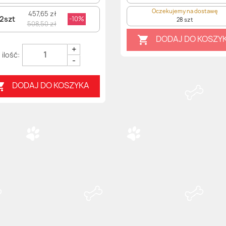
Oczekujemy na dostawę
457,65 zł
2szt
-10%
28 szt
508,50 zł
DODAJ DO KOSZY

+
-
DODAJ DO KOSZYKA
