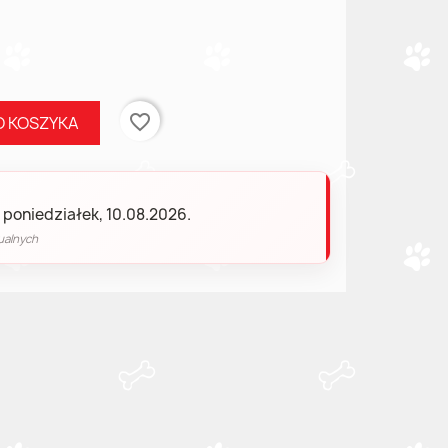
favorite_border
O KOSZYKA
 poniedziałek, 10.08.2026.
ualnych