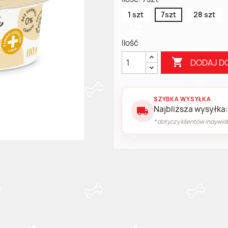
1 szt
7szt
28 szt
Ilość

DODAJ D
SZYBKA WYSYŁKA
Najbliższa wysyłka:
local_shipping
* dotyczy klientów indywid