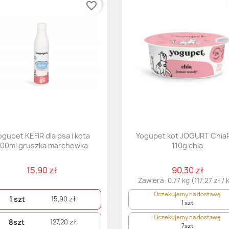
favorite_border
ogupet KEFIR dla psa i kota
Yogupet kot JOGURT Chia
00ml gruszka marchewka
110g chia
15,90 zł
90,30 zł
Zawiera: 0.77 kg (117,27 zł / 
Oczekujemy na dostawę
1 szt
15,90 zł
1 szt
Oczekujemy na dostawę
8szt
127,20 zł
7szt