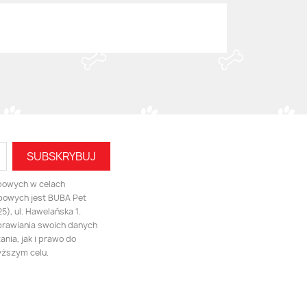
bowych w celach
bowych jest BUBA Pet
), ul. Hawelańska 1.
prawiania swoich danych
nia, jak i prawo do
yższym celu.