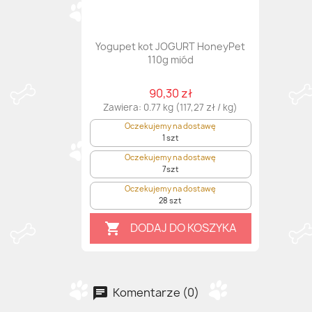
Yogupet kot JOGURT HoneyPet
110g miód
90,30 zł
Zawiera: 0.77 kg (117,27 zł / kg)
Oczekujemy na dostawę
1 szt
Oczekujemy na dostawę
7szt
Oczekujemy na dostawę
28 szt
DODAJ DO KOSZYKA

Komentarze (0)