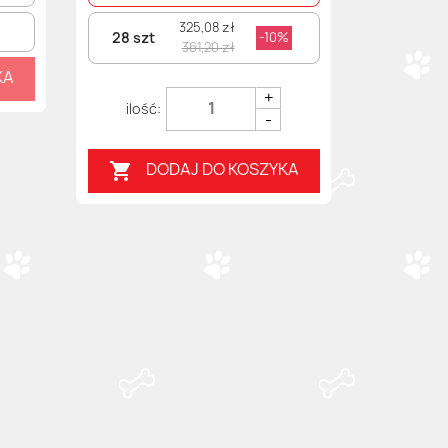
325,08 zł
28 szt
-10%
361,20 zł
KA
+
-
DODAJ DO KOSZYKA
