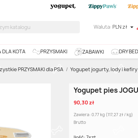
Waluta:
PLN zł

DRY BE
PRZYSMAKI
 DLA KOTA
ZABAWKI
zystkie PRZYSMAKI dla PSA
Yogupet jogurty, lody i kefiry
Yogupet pies JOGU
90,30 zł
Zawiera: 0.77 kg (117,27 zł / kg)
Brutto
Ilość: 7szt