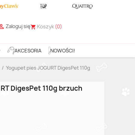
Zaloguj się

Koszyk
(0)
shopping_cart
D
AKCESORIA
NOWOŚCI!
Yogupet pies JOGURT DigesPet 110g
RT DigesPet 110g brzuch