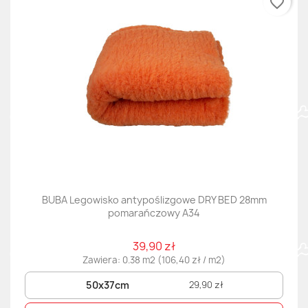
favorite_border
BUBA Legowisko antypoślizgowe DRY BED 28mm
pomarańczowy A34
39,90 zł
Zawiera: 0.38 m2 (106,40 zł / m2)
50x37cm
29,90 zł