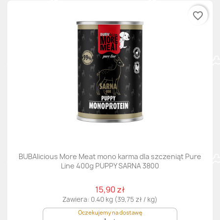
favorite_border
BUBAlicious More Meat mono karma dla szczeniąt Pure
Line 400g PUPPY SARNA 3800
15,90 zł
Zawiera: 0.40 kg (39,75 zł / kg)
Oczekujemy na dostawę