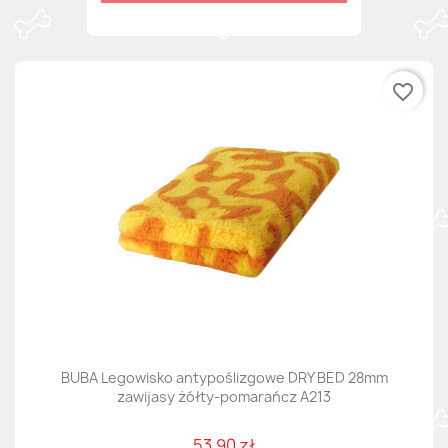
favorite_border
BUBA Legowisko antypoślizgowe DRY BED 28mm
zawijasy żółty-pomarańcz A213
53,90 zł