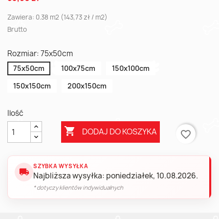
Zawiera: 0.38 m2 (143,73 zł / m2)
Brutto
Rozmiar: 75x50cm
75x50cm
100x75cm
150x100cm
150x150cm
200x150cm
Ilość

DODAJ DO KOSZYKA
favorite_border
SZYBKA WYSYŁKA
local_shipping
Najbliższa wysyłka: poniedziałek, 10.08.2026.
* dotyczy klientów indywidualnych