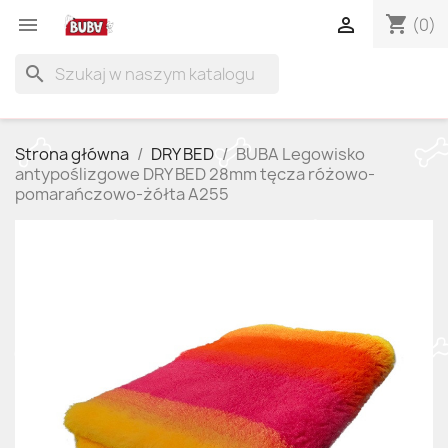
shopping_cart


(0)
search
Strona główna
DRY BED
BUBA Legowisko
antypoślizgowe DRY BED 28mm tęcza różowo-
pomarańczowo-żółta A255