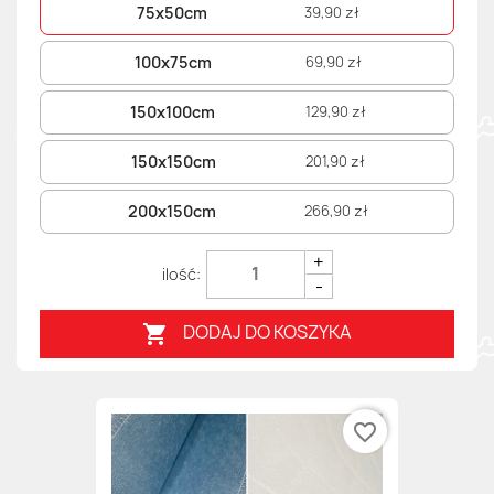
75x50cm
39,90 zł
100x75cm
69,90 zł
150x100cm
129,90 zł
150x150cm
201,90 zł
200x150cm
266,90 zł
+
-
DODAJ DO KOSZYKA

favorite_border