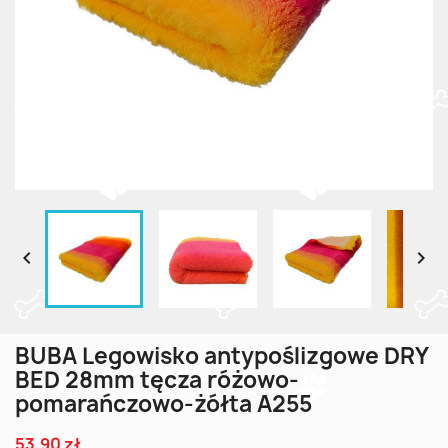


BUBA Legowisko antypoślizgowe DRY
BED 28mm tęcza różowo-
pomarańczowo-żółta A255
53,90 zł