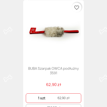
favorite_border
BUBA Szarpak OWCA podłużny
3591
62,90 zł
1 szt
62,90 zł