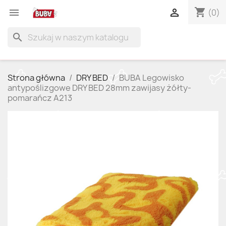
shopping_cart


(0)
search
Strona główna
DRY BED
BUBA Legowisko
antypoślizgowe DRY BED 28mm zawijasy żółty-
pomarańcz A213