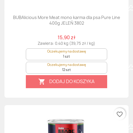
BUBAlicious More Meat mono karma dla psa Pure Line
400g JELEŃ 3802
15,90 zł
Zawiera: 0.40 kg (39,75 zł / kg)
Oczekujemy na dostawę
1 szt
Oczekujemy na dostawę
12 szt
DODAJ DO KOSZYKA

favorite_border