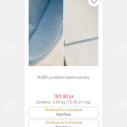
favorite_border
BUBA podkład wielorazowy
183,90 zł
Zawiera: 2.50 kg (73,56 zł / kg)
Oczekujemy na dostawę
100x75cm
Oczekujemy na dostawę