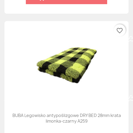
favorite_border
BUBA Legowisko antypoślizgowe DRY BED 28mm krata
limonka-czarny A259