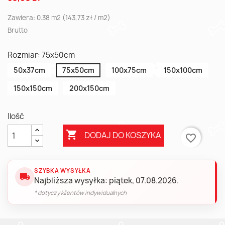
Zawiera: 0.38 m2 (143,73 zł / m2)
Brutto
Rozmiar: 75x50cm
50x37cm
75x50cm
100x75cm
150x100cm
150x150cm
200x150cm
Ilość

DODAJ DO KOSZYKA
favorite_border
SZYBKA WYSYŁKA
local_shipping
Najbliższa wysyłka: piątek, 07.08.2026.
* dotyczy klientów indywidualnych