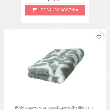
150x100cm
DODAJ DO KOSZYKA

favorite_border
BUBA Legowisko antypoślizgowe DRY BED 28mm