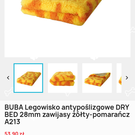


BUBA Legowisko antypoślizgowe DRY
BED 28mm zawijasy żółty-pomarańcz
A213
53,90 zł