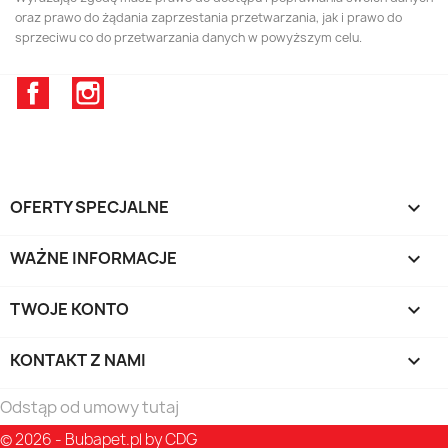
oraz prawo do żądania zaprzestania przetwarzania, jak i prawo do
sprzeciwu co do przetwarzania danych w powyższym celu.
Facebook
Instagram
OFERTY SPECJALNE

WAŻNE INFORMACJE

TWOJE KONTO

KONTAKT Z NAMI
keyboard_arrow_down
Odstąp od umowy tutaj
© 2026 - Bubapet.pl by CDG