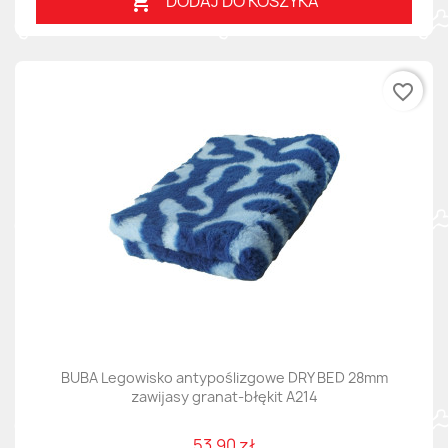
DODAJ DO KOSZYKA

favorite_border
BUBA Legowisko antypoślizgowe DRY BED 28mm
zawijasy granat-błękit A214
53,90 zł