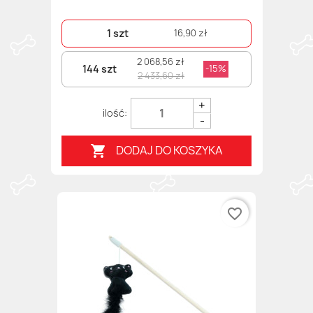
1 szt
16,90 zł
2 068,56 zł
144 szt
-15%
2 433,60 zł
+
-
DODAJ DO KOSZYKA

favorite_border