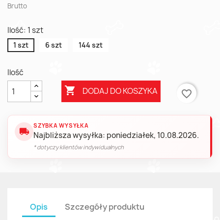
Brutto
Ilość: 1 szt
1 szt
6 szt
144 szt
Ilość

DODAJ DO KOSZYKA
favorite_border
SZYBKA WYSYŁKA
local_shipping
Najbliższa wysyłka: poniedziałek, 10.08.2026.
* dotyczy klientów indywidualnych
Opis
Szczegóły produktu