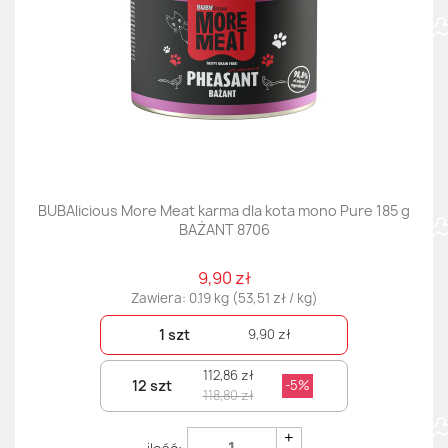
BUBAlicious More Meat karma dla kota mono Pure 185 g
BAŻANT 8706
9,90 zł
Zawiera: 0.19 kg (53,51 zł / kg)
1 szt
9,90 zł
112,86 zł
12 szt
-5%
118,80 zł
+