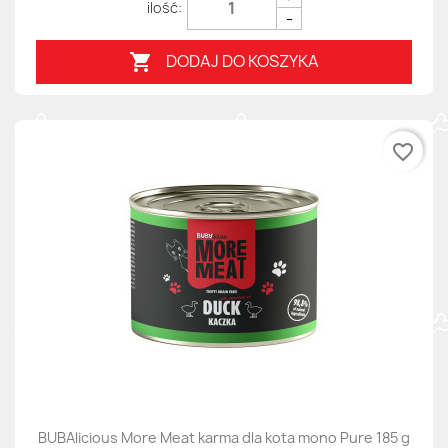
-
DODAJ DO KOSZYKA

favorite_border
BUBAlicious More Meat karma dla kota mono Pure 185 g