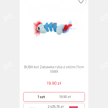
favorite_border
BUBA kot Zabawka ryba z ośćmi 11cm
5589
19,90 zł
1 szt
19,90 zł
2 435,76 zł