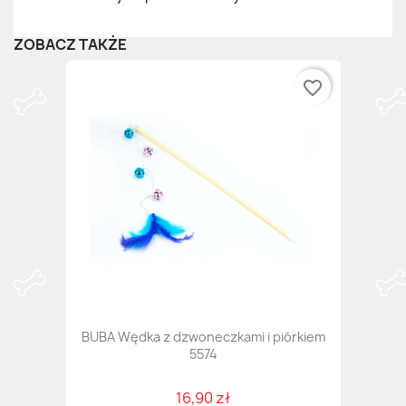
ZOBACZ TAKŻE
favorite_border
BUBA Wędka z dzwoneczkami i piórkiem
5574
16,90 zł