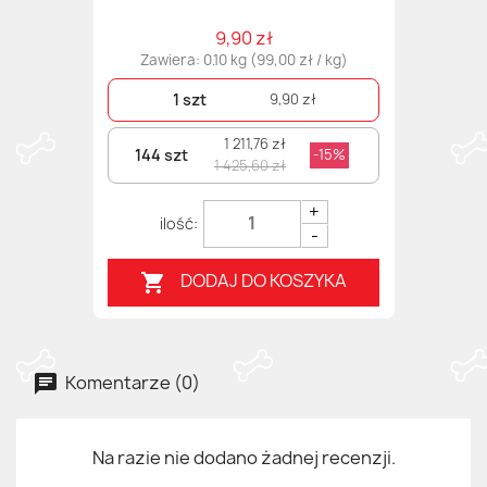
9,90 zł
Zawiera: 0.10 kg (99,00 zł / kg)
1 szt
9,90 zł
1 211,76 zł
144 szt
-15%
1 425,60 zł
+
-
DODAJ DO KOSZYKA

Komentarze (0)
Na razie nie dodano żadnej recenzji.