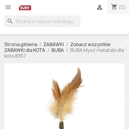
shopping_cart


(0)
search
Strona główna
ZABAWKI
Zobacz wszystkie
ZABAWKI dla KOTA
BUBA
BUBA Mysz matatabi dla
kota 8357