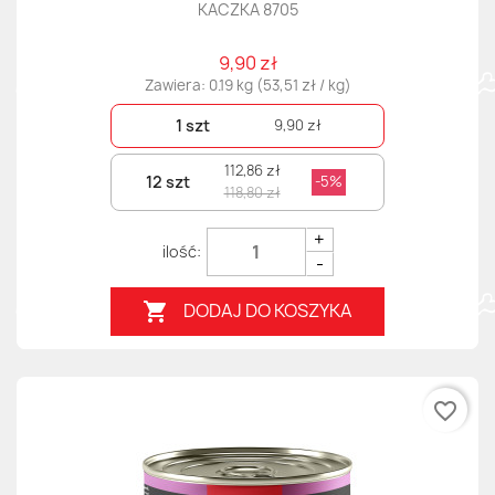
KACZKA 8705
9,90 zł
Zawiera: 0.19 kg (53,51 zł / kg)
1 szt
9,90 zł
112,86 zł
12 szt
-5%
118,80 zł
+
-
DODAJ DO KOSZYKA

favorite_border