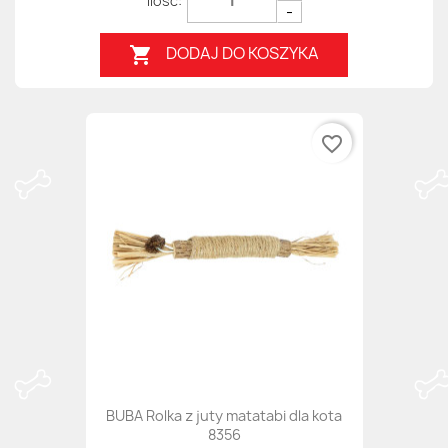
-
DODAJ DO KOSZYKA

favorite_border
BUBA Rolka z juty matatabi dla kota
8356