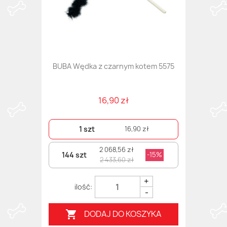
BUBA Wędka z czarnym kotem 5575
16,90 zł
1 szt
16,90 zł
2 068,56 zł
144 szt
-15%
2 433,60 zł
+
-
DODAJ DO KOSZYKA
