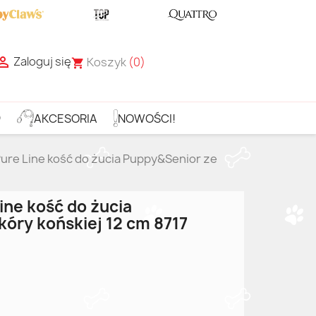
Zaloguj się

Koszyk
(0)
shopping_cart
D
AKCESORIA
NOWOŚCI!
Pure Line kość do żucia Puppy&Senior ze
ine kość do żucia
óry końskiej 12 cm 8717