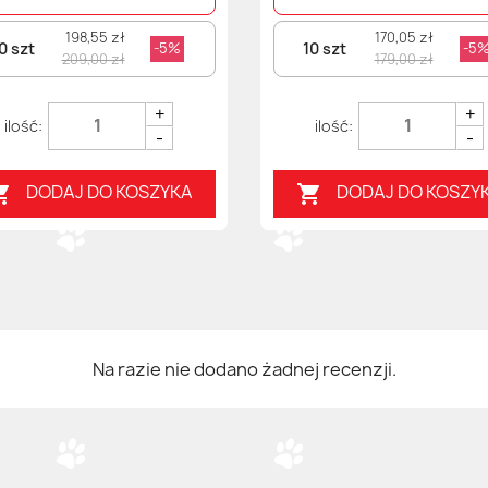
198,55 zł
170,05 zł
0 szt
10 szt
-5%
-5
209,00 zł
179,00 zł
+
+
-
-
DODAJ DO KOSZYKA
DODAJ DO KOSZY


Na razie nie dodano żadnej recenzji.