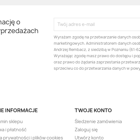
mację o
yprzedażach
Wyrażam zgodę na przetwarzanie danych oso
marketingowych. Administratorem danych oso
Andrzej Rembacz, z siedzibą w Poznaniu (61-625
Wyrażając zgodę masz prawo do dostępu i po
oraz prawo do żądania zaprzestania przetwarza
sprzeciwu co do przetwarzania danych w pow
E INFORMACJE
TWOJE KONTO
min sklepu
Śledzenie zamówienia
a i płatność
Zaloguj się
ka prywatności i plików cookies
Utwórz konto