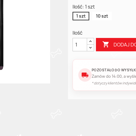
Ilość: 1 szt
1 szt
10 szt
Ilość

DODAJ D
POZOSTAŁO DO WYSYŁKI
local_shipping
Zamów do 14:00, a wyśle
* dotyczy klientów indywid