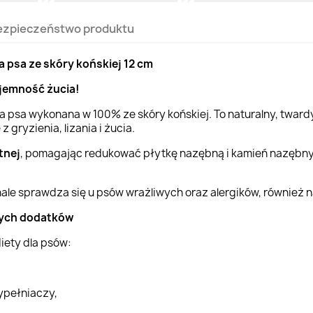
ezpieczeństwo produktu
la psa ze skóry końskiej 12 cm
yjemność żucia!
la psa wykonana w 100% ze skóry końskiej. To naturalny, twar
 gryzienia, lizania i żucia.
tnej
, pomagając redukować płytkę nazębną i kamień nazębny, 
le sprawdza się u psów wrażliwych oraz alergików, również na
dnych dodatków
diety dla psów:
ypełniaczy,