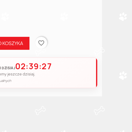
favorite_border
O KOSZYKA
02:39:27
 DZISIAJ
my jeszcze dzisiaj.
ualnych