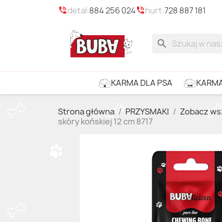
detal:
884 256 024
hurt:
728 887 181
phone_in_talk
phone_in_talk
search
KARMA
KARMA DLA PSA
Strona główna
PRZYSMAKI
Zobacz ws
skóry końskiej 12 cm 8717