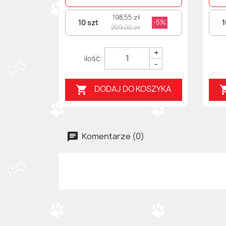
198,55 zł
10 szt
1
-5%
209,00 zł
+
-
DODAJ DO KOSZYKA

Komentarze (0)