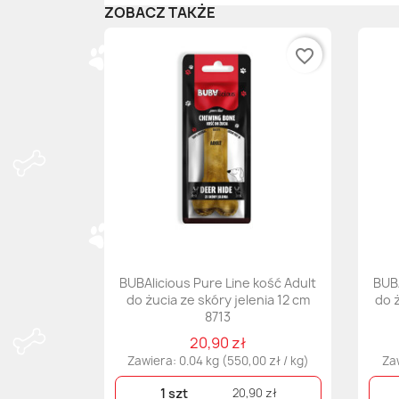
ZOBACZ TAKŻE
favorite_border
BUBAlicious Pure Line kość Adult
BUBA
do żucia ze skóry jelenia 12 cm
do 
8713
20,90 zł
Zawiera: 0.04 kg (550,00 zł / kg)
Zaw
1 szt
20,90 zł