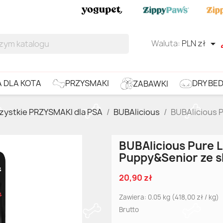
Waluta:
PLN zł

DRY BE
PRZYSMAKI
 DLA KOTA
ZABAWKI
zystkie PRZYSMAKI dla PSA
BUBAlicious
BUBAlicious 
BUBAlicious Pure L
Puppy&Senior ze sk
20,90 zł
Zawiera: 0.05 kg (418,00 zł / kg)
Brutto