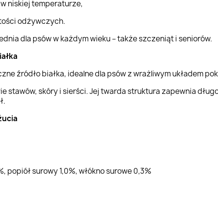
 w niskiej temperaturze,
tości odżywczych.
dnia dla psów w każdym wieku – także szczeniąt i seniorów.
iałka
iczne źródło białka, idealne dla psów z wrażliwym układem po
e stawów, skóry i sierści. Jej twarda struktura zapewnia dłu
ł.
żucia
%, popiół surowy 1,0%, włókno surowe 0,3%