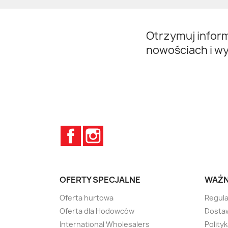
Otrzymuj infor
nowościach i w
Facebook
Instagram
OFERTY SPECJALNE
WAŻN
Oferta hurtowa
Regula
Oferta dla Hodowców
Dostaw
International Wholesalers
Polity