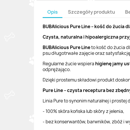
Opis
Szczegóły produktu
B
BUBAlicious Pure Line – kość do żucia d
Czysta, naturalna i hipoalergiczna prz
BUBAlicious Pure Line
to kość do żucia d
psu długotrwałe zajęcie oraz satysfakcję z
Regularne żucie wspiera
higienę jamy us
odprężająco.
Dzięki prostemu składowi produkt doskona
Pure Line – czysta receptura bez zbę
Linia Pure to synonim naturalnej i prostej 
- 100% skóra końska lub skóry z jelenia,
- bez konserwantów, barwników, zbóż i w