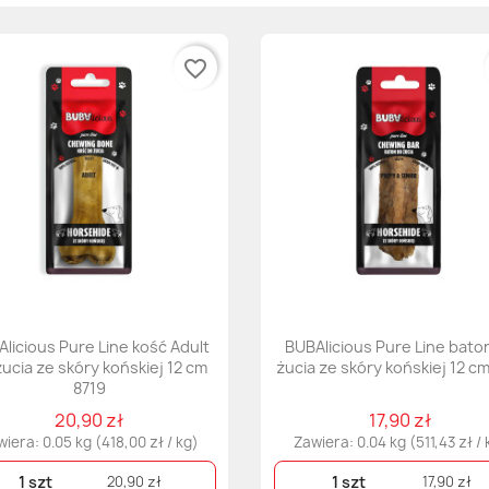
favorite_border
licious Pure Line kość Adult
BUBAlicious Pure Line bato
żucia ze skóry końskiej 12 cm
żucia ze skóry końskiej 12 cm
8719
20,90 zł
17,90 zł
iera: 0.05 kg (418,00 zł / kg)
Zawiera: 0.04 kg (511,43 zł / 
1 szt
1 szt
20,90 zł
17,90 zł