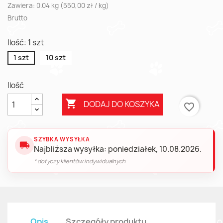
Zawiera: 0.04 kg (550,00 zł / kg)
Brutto
Ilość: 1 szt
1 szt
10 szt
Ilość

DODAJ DO KOSZYKA
favorite_border
SZYBKA WYSYŁKA
local_shipping
Najbliższa wysyłka: poniedziałek, 10.08.2026.
* dotyczy klientów indywidualnych
Opis
Szczegóły produktu