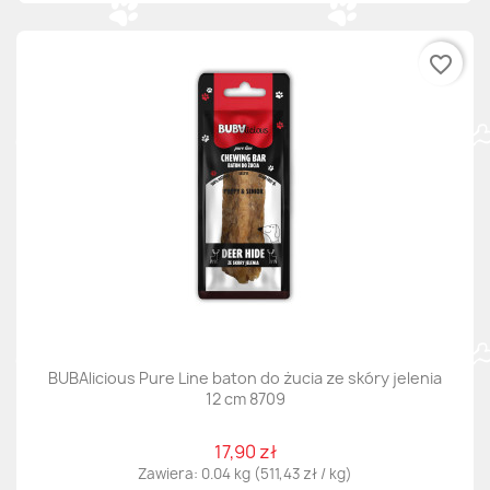
favorite_border
BUBAlicious Pure Line baton do żucia ze skóry jelenia
12 cm 8709
17,90 zł
Zawiera: 0.04 kg (511,43 zł / kg)