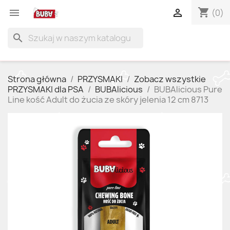
shopping_cart


(0)
search
Strona główna
PRZYSMAKI
Zobacz wszystkie
PRZYSMAKI dla PSA
BUBAlicious
BUBAlicious Pure
Line kość Adult do żucia ze skóry jelenia 12 cm 8713