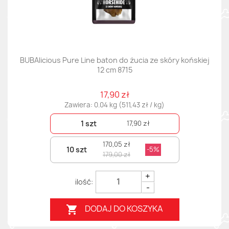
BUBAlicious Pure Line baton do żucia ze skóry końskiej
12 cm 8715
17,90 zł
Zawiera: 0.04 kg (511,43 zł / kg)
1 szt
17,90 zł
170,05 zł
10 szt
-5%
179,00 zł
+
-
DODAJ DO KOSZYKA
