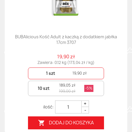
BUBAlicious Kość Adult z kaczką z dodatkiem jabłka
17cm 3707
19,90 zł
Zawiera: 0.12 kg (173,04 zł / kg)
1 szt
19,90 zł
189,05 zł
10 szt
-5%
199,00 zł
+
-
DODAJ DO KOSZYKA
