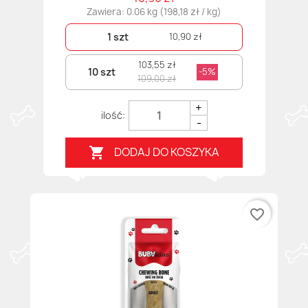
Zawiera: 0.06 kg (198,18 zł / kg)
1 szt
10,90 zł
103,55 zł
10 szt
-5%
109,00 zł
+
-
DODAJ DO KOSZYKA

favorite_border