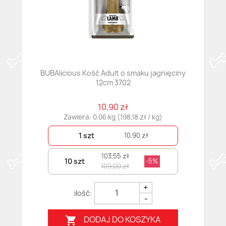
BUBAlicious Kość Adult o smaku jagnięciny
12cm 3702
10,90 zł
Zawiera: 0.06 kg (198,18 zł / kg)
1 szt
10,90 zł
103,55 zł
10 szt
-5%
109,00 zł
+
-
DODAJ DO KOSZYKA
