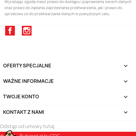
Wyrażając zgodę masz prawo do dostępu i poprawiania swoich danych
oraz prawo do żądania zaprzestania przetwarzania, jak i prawo do
sprzeciwu co do przetwarzania danych w powyższym celu.
Facebook
Instagram
OFERTY SPECJALNE

WAŻNE INFORMACJE

TWOJE KONTO

KONTAKT Z NAMI
keyboard_arrow_down
Odstąp od umowy tutaj