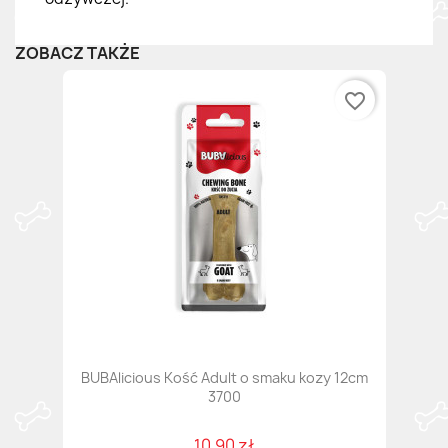
ZOBACZ TAKŻE
favorite_border
BUBAlicious Kość Adult o smaku kozy 12cm
3700
10,90 zł