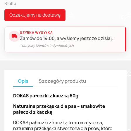
Brutto
Oczekujemy na dostawę
SZYBKA WYSYŁKA
local_shipping
Zamów do 14:00, a wyślemy jeszcze dzisiaj.
* dotyczy klientów indywidualnych
Opis
Szczegóły produktu
DOKAS pałeczki z kaczką 60g
Naturalna przekąska dla psa – smakowite
pałeczki z kaczką
DOKAS pałeczki z kaczką to aromatyczna,
naturalna przekąska stworzona dla psów, które