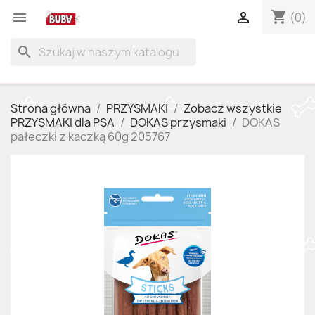
shopping_cart


(0)
search
Strona główna
PRZYSMAKI
Zobacz wszystkie
PRZYSMAKI dla PSA
DOKAS przysmaki
DOKAS
pałeczki z kaczką 60g 205767