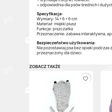
• odpowiednia dla psów średnich i dużyc
Specyfikacja:
Wymiary: 14 × 6 × 6 cm
Materiał: miękki plusz
Funkcje: piszczałka
Przeznaczenie: zabawa interaktywna, apo
Bezpieczeństwo użytkowania:
Nie pozostawiaj psa bez opieki podczas z
przeznaczony dla dzieci.
ZOBACZ TAKŻE
favorite_border