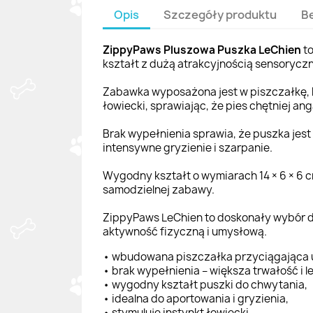
Opis
Szczegóły produktu
B
ZippyPaws Pluszowa Puszka LeChien
to
kształt z dużą atrakcyjnością sensoryczn
Zabawka wyposażona jest w piszczałkę, k
łowiecki, sprawiając, że pies chętniej an
Brak wypełnienia sprawia, że puszka jest 
intensywne gryzienie i szarpanie.
Wygodny kształt o wymiarach 14 × 6 × 6 
samodzielnej zabawy.
ZippyPaws LeChien to doskonały wybór dl
aktywność fizyczną i umysłową.
• wbudowana piszczałka przyciągająca
• brak wypełnienia – większa trwałość i l
• wygodny kształt puszki do chwytania,
• idealna do aportowania i gryzienia,
• stymuluje instynkt łowiecki,