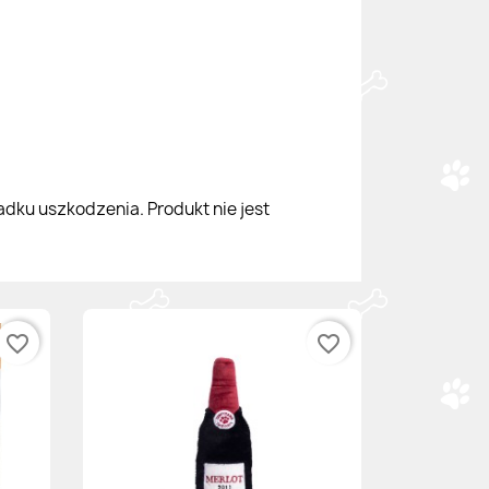
adku uszkodzenia. Produkt nie jest
favorite_border
favorite_border