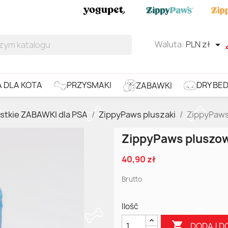
Waluta:
PLN zł

DRY BE
PRZYSMAKI
 DLA KOTA
ZABAWKI
stkie ZABAWKI dla PSA
ZippyPaws pluszaki
ZippyPaws
ZippyPaws pluszo
40,90 zł
Brutto
Ilość

DODAJ D