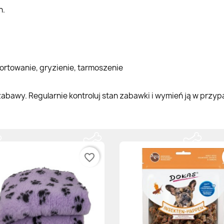
h.
rtowanie, gryzienie, tarmoszenie
abawy. Regularnie kontroluj stan zabawki i wymień ją w przyp
favorite_border