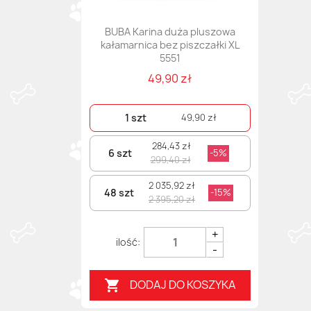
BUBA Karina duża pluszowa
kałamarnica bez piszczałki XL
5551
49,90 zł
1 szt
49,90 zł
284,43 zł
6 szt
-5%
299,40 zł
2 035,92 zł
48 szt
-15%
2 395,20 zł
+
-
DODAJ DO KOSZYKA
