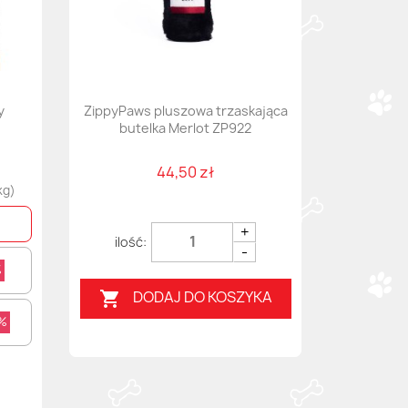
y
ZippyPaws pluszowa trzaskająca
butelka Merlot ZP922
44,50 zł
kg)
+
-
%
DODAJ DO KOSZYKA

2%