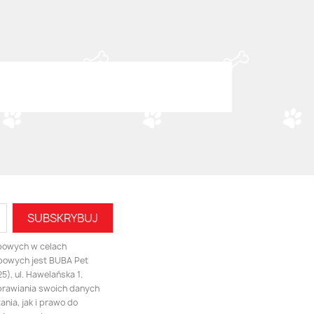
bowych w celach
bowych jest BUBA Pet
), ul. Hawelańska 1.
prawiania swoich danych
nia, jak i prawo do