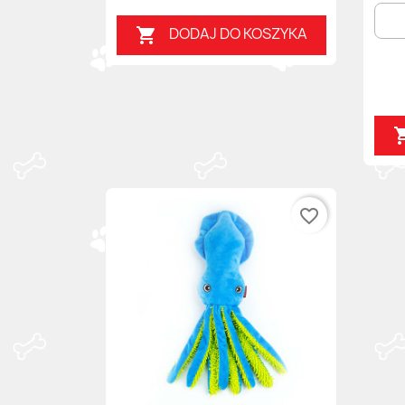
DODAJ DO KOSZYKA

favorite_border