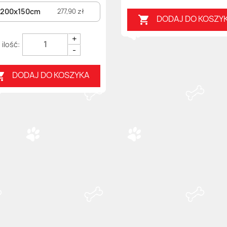
200x150cm
277,90 zł
DODAJ DO KOSZY

+
-
DODAJ DO KOSZYKA
