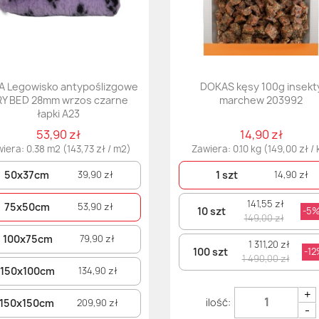
A Legowisko antypoślizgowe
DOKAS kęsy 100g insekt
Y BED 28mm wrzos czarne
marchew 203992
łapki A23
53,90 zł
14,90 zł
iera: 0.38 m2 (143,73 zł / m2)
Zawiera: 0.10 kg (149,00 zł / 
50x37cm
1 szt
39,90 zł
14,90 zł
141,55 zł
75x50cm
53,90 zł
10 szt
-5
149,00 zł
100x75cm
79,90 zł
1 311,20 zł
100 szt
-1
1 490,00 zł
150x100cm
134,90 zł
+
150x150cm
209,90 zł
-