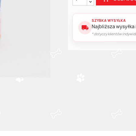
SZYBKA WYSYŁKA
Najbliższa wysyłka:
local_shipping
* dotyczy klientów indywid