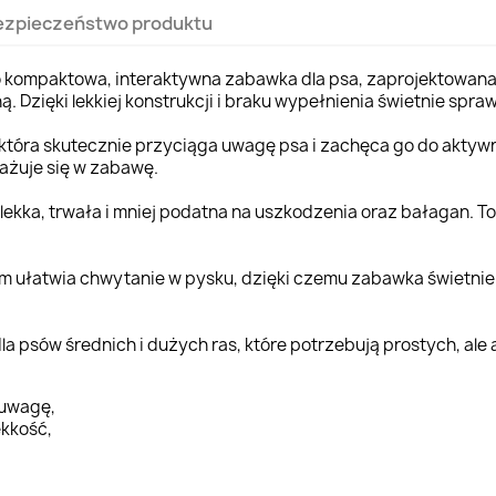
ezpieczeństwo produktu
 kompaktowa, interaktywna zabawka dla psa, zaprojektowana w
ą. Dzięki lekkiej konstrukcji i braku wypełnienia świetnie sp
tóra skutecznie przyciąga uwagę psa i zachęca go do aktywne
gażuje się w zabawę.
lekka, trwała i mniej podatna na uszkodzenia oraz bałagan. To 
cm ułatwia chwytanie w pysku, dzięki czemu zabawka świetni
a psów średnich i dużych ras, które potrzebują prostych, a
 uwagę,
ekkość,