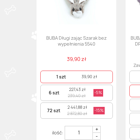
BUBA Długi zając Szarak bez
BUB
wypełnienia 5540
DR
39,90 zł
Zaw
1 szt
39,90 zł
227,43 zł
6 szt
-5%
239,40 zł
2 441,88 zł
72 szt
-15%
2 872,80 zł
+
-