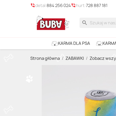
detal:
884 256 024
hurt:
728 887 181
phone_in_talk
phone_in_talk
search
KARMA
KARMA DLA PSA
Strona główna
ZABAWKI
Zobacz wszy