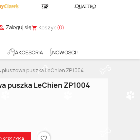
Zaloguj się

Koszyk
(0)
shopping_cart
D
AKCESORIA
NOWOŚCI!
 pluszowa puszka LeChien ZP1004
wa puszka LeChien ZP1004
favorite_border
O KOSZYKA