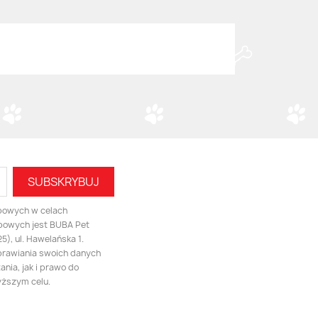
bowych w celach
bowych jest BUBA Pet
), ul. Hawelańska 1.
prawiania swoich danych
nia, jak i prawo do
yższym celu.