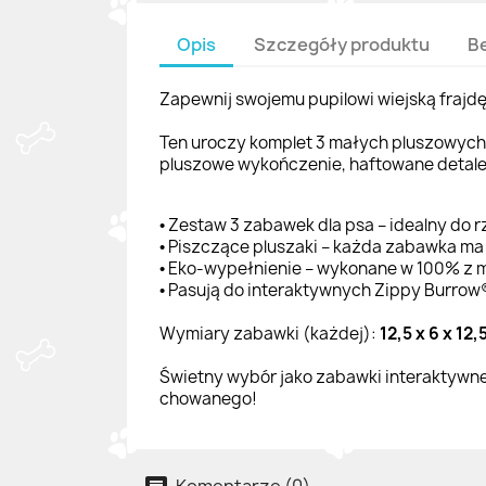
Opis
Szczegóły produktu
B
Zapewnij swojemu pupilowi wiejską fraj
Ten uroczy komplet 3 małych pluszowych 
pluszowe wykończenie, haftowane detale
Zestaw 3 zabawek dla psa – idealny do r
•
Piszczące pluszaki – każda zabawka ma 
•
Eko-wypełnienie – wykonane w 100% z ma
•
Pasują do interaktywnych Zippy Burrow®
•
Wymiary zabawki (każdej):
12,5 x 6 x 12,
Świetny wybór jako zabawki interaktywne
chowanego!
Komentarze (0)