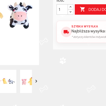
Ilość

DODAJ D
SZYBKA WYSYŁKA
Najbliższa wysyłka:
local_shipping
* dotyczy klientów indywid
