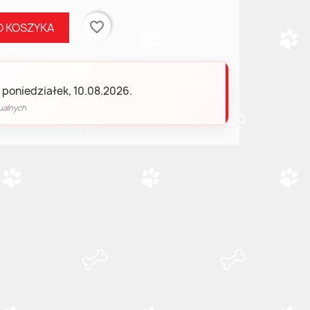
favorite_border
O KOSZYKA
 poniedziałek, 10.08.2026.
ualnych