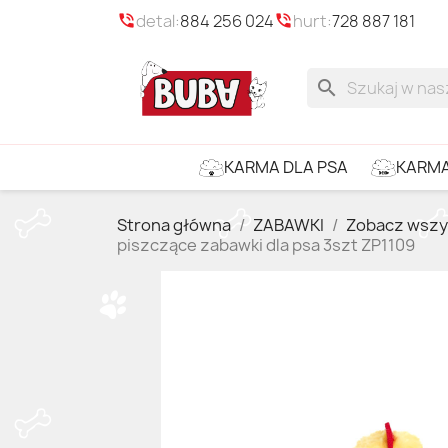
detal:
884 256 024
hurt:
728 887 181
phone_in_talk
phone_in_talk
search
KARMA
KARMA DLA PSA
Strona główna
ZABAWKI
Zobacz wszy
piszczące zabawki dla psa 3szt ZP1109