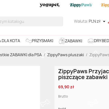
Waluta:
PLN zł

DRY BE
PRZYSMAKI
 DLA KOTA
ZABAWKI
stkie ZABAWKI dla PSA
ZippyPaws pluszaki
ZippyPaws
ZippyPaws Przyjac
piszczące zabawki 
69,90 zł
Brutto