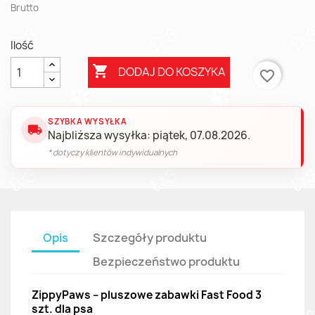
Brutto
Ilość

DODAJ DO KOSZYKA
favorite_border
SZYBKA WYSYŁKA
local_shipping
Najbliższa wysyłka: piątek, 07.08.2026.
* dotyczy klientów indywidualnych
Opis
Szczegóły produktu
Bezpieczeństwo produktu
ZippyPaws – pluszowe zabawki Fast Food 3
szt. dla psa