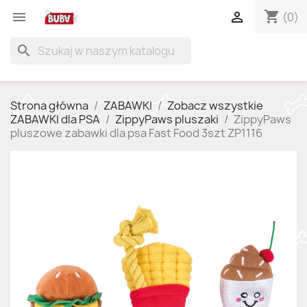
shopping_cart


(0)
search
Strona główna
ZABAWKI
Zobacz wszystkie
ZABAWKI dla PSA
ZippyPaws pluszaki
ZippyPaws
pluszowe zabawki dla psa Fast Food 3szt ZP1116