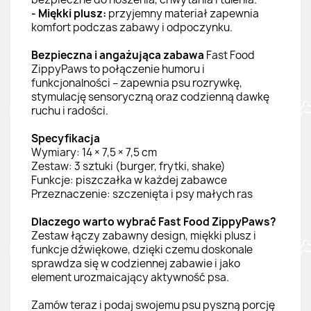
- Miękki plusz:
przyjemny materiał zapewnia
komfort podczas zabawy i odpoczynku.
Bezpieczna i angażująca zabawa
Fast Food
ZippyPaws to połączenie humoru i
funkcjonalności – zapewnia psu rozrywkę,
stymulację sensoryczną oraz codzienną dawkę
ruchu i radości.
Specyfikacja
Wymiary: 14 × 7,5 × 7,5 cm
Zestaw: 3 sztuki (burger, frytki, shake)
Funkcje: piszczałka w każdej zabawce
Przeznaczenie: szczenięta i psy małych ras
Dlaczego warto wybrać Fast Food ZippyPaws?
Zestaw łączy zabawny design, miękki plusz i
funkcje dźwiękowe, dzięki czemu doskonale
sprawdza się w codziennej zabawie i jako
element urozmaicający aktywność psa.
Zamów teraz i podaj swojemu psu pyszną porcję