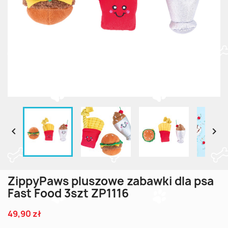


ZippyPaws pluszowe zabawki dla psa
Fast Food 3szt ZP1116
49,90 zł