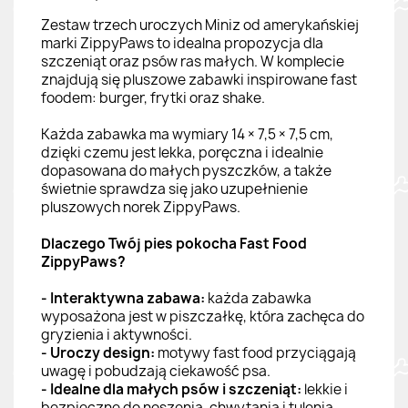
Zestaw trzech uroczych Miniz od amerykańskiej
marki ZippyPaws to idealna propozycja dla
szczeniąt oraz psów ras małych. W komplecie
znajdują się pluszowe zabawki inspirowane fast
foodem: burger, frytki oraz shake.
Każda zabawka ma wymiary 14 × 7,5 × 7,5 cm,
dzięki czemu jest lekka, poręczna i idealnie
dopasowana do małych pyszczków, a także
świetnie sprawdza się jako uzupełnienie
pluszowych norek ZippyPaws.
Dlaczego Twój pies pokocha Fast Food
ZippyPaws?
- Interaktywna zabawa:
każda zabawka
wyposażona jest w piszczałkę, która zachęca do
gryzienia i aktywności.
- Uroczy design:
motywy fast food przyciągają
uwagę i pobudzają ciekawość psa.
- Idealne dla małych psów i szczeniąt:
lekkie i
bezpieczne do noszenia, chwytania i tulenia.