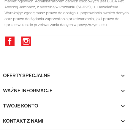
marketingowych. Administratorem danych osobowych jest BUBA Pet
Andrzej Rembacz, z siedzibą w Poznaniu (61-625), ul. Hawelańska 1.
Wyrażając zgodę masz prawo do dostępu i poprawiania swoich danych
oraz prawo do żądania zaprzestania przetwarzania, jak i prawo do
sprzeciwu co do przetwarzania danych w powyższym celu.
Facebook
Instagram
OFERTY SPECJALNE

WAŻNE INFORMACJE

TWOJE KONTO

KONTAKT Z NAMI
keyboard_arrow_down