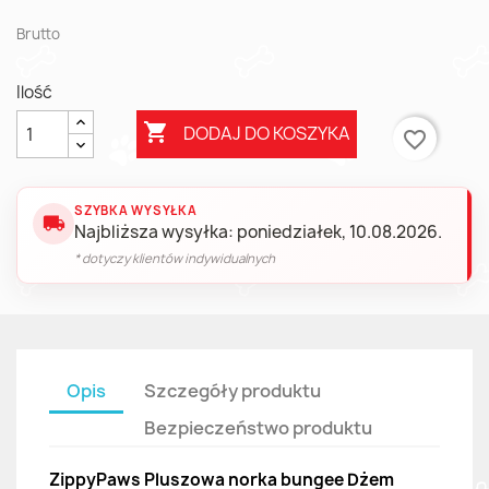
Brutto
Ilość

DODAJ DO KOSZYKA
favorite_border
SZYBKA WYSYŁKA
local_shipping
Najbliższa wysyłka: poniedziałek, 10.08.2026.
* dotyczy klientów indywidualnych
Opis
Szczegóły produktu
Bezpieczeństwo produktu
ZippyPaws Pluszowa norka bungee Dżem