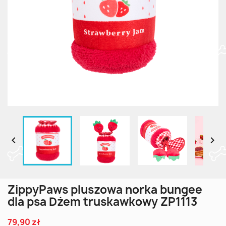


ZippyPaws pluszowa norka bungee
dla psa Dżem truskawkowy ZP1113
79,90 zł