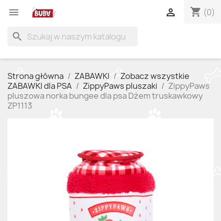
shopping_cart


(0)
search
Strona główna
ZABAWKI
Zobacz wszystkie
ZABAWKI dla PSA
ZippyPaws pluszaki
ZippyPaws
pluszowa norka bungee dla psa Dżem truskawkowy
ZP1113