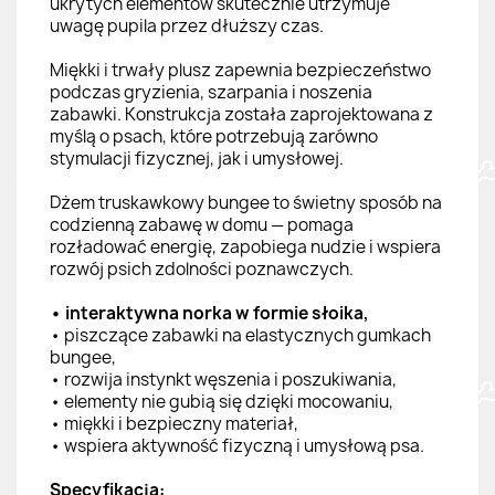
ukrytych elementów skutecznie utrzymuje
uwagę pupila przez dłuższy czas.
Miękki i trwały plusz zapewnia bezpieczeństwo
podczas gryzienia, szarpania i noszenia
zabawki. Konstrukcja została zaprojektowana z
myślą o psach, które potrzebują zarówno
stymulacji fizycznej, jak i umysłowej.
Dżem truskawkowy bungee to świetny sposób na
codzienną zabawę w domu — pomaga
rozładować energię, zapobiega nudzie i wspiera
rozwój psich zdolności poznawczych.
• interaktywna norka w formie słoika,
• piszczące zabawki na elastycznych gumkach
bungee,
• rozwija instynkt węszenia i poszukiwania,
• elementy nie gubią się dzięki mocowaniu,
• miękki i bezpieczny materiał,
• wspiera aktywność fizyczną i umysłową psa.
Specyfikacja: