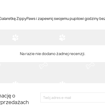
alaretkę ZippyPaws i zapewnij swojemu pupilowi godziny be
Na razie nie dodano żadnej recenzji.
mację o
yprzedażach