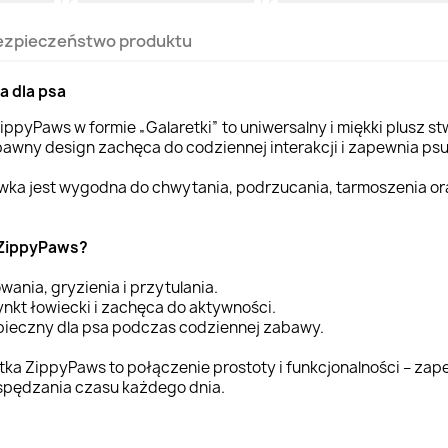
ezpieczeństwo produktu
 dla psa
pyPaws w formie „Galaretki” to uniwersalny i miękki plusz stw
bawny design zachęca do codziennej interakcji i zapewnia psu
awka jest wygodna do chwytania, podrzucania, tarmoszenia or
 ZippyPaws?
wania, gryzienia i przytulania.
nkt łowiecki i zachęca do aktywności.
pieczny dla psa podczas codziennej zabawy.
tka ZippyPaws to połączenie prostoty i funkcjonalności – zap
spędzania czasu każdego dnia.