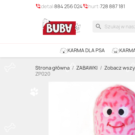
detal:
884 256 024
hurt:
728 887 181
phone_in_talk
phone_in_talk
search
KARMA
KARMA DLA PSA
Strona główna
ZABAWKI
Zobacz wszy
ZP020