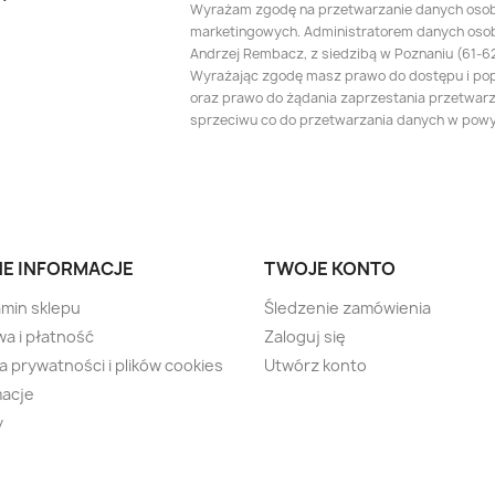
Wyrażam zgodę na przetwarzanie danych oso
marketingowych. Administratorem danych oso
Andrzej Rembacz, z siedzibą w Poznaniu (61-625
Wyrażając zgodę masz prawo do dostępu i po
oraz prawo do żądania zaprzestania przetwarza
sprzeciwu co do przetwarzania danych w pow
E INFORMACJE
TWOJE KONTO
min sklepu
Śledzenie zamówienia
a i płatność
Zaloguj się
ka prywatności i plików cookies
Utwórz konto
macje
y