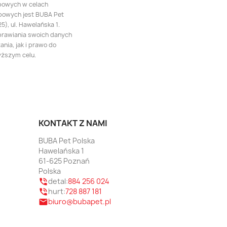
bowych w celach
bowych jest BUBA Pet
), ul. Hawelańska 1.
prawiania swoich danych
nia, jak i prawo do
yższym celu.
KONTAKT Z NAMI
BUBA Pet Polska
Hawelańska 1
61-625 Poznań
Polska
detal:
884 256 024
phone_in_talk
hurt:
728 887 181
phone_in_talk
biuro@bubapet.pl
email