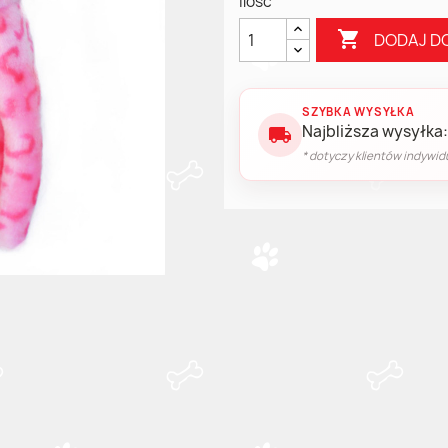
Ilość

DODAJ D
SZYBKA WYSYŁKA
Najbliższa wysyłka:
local_shipping
* dotyczy klientów indywid