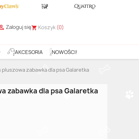
Zaloguj się

Koszyk
(0)
shopping_cart
D
AKCESORIA
NOWOŚCI!
 pluszowa zabawka dla psa Galaretka
a zabawka dla psa Galaretka