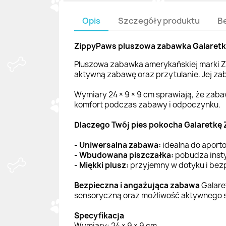
Opis
Szczegóły produktu
B
ZippyPaws pluszowa zabawka Galaretka
Pluszowa zabawka amerykańskiej marki Zip
aktywną zabawę oraz przytulanie. Jej za
Wymiary 24 × 9 × 9 cm sprawiają, że zab
komfort podczas zabawy i odpoczynku.
Dlaczego Twój pies pokocha Galaretkę
- Uniwersalna zabawa:
idealna do aporto
- Wbudowana piszczałka:
pobudza insty
- Miękki plusz:
przyjemny w dotyku i bez
Bezpieczna i angażująca zabawa
Galare
sensoryczną oraz możliwość aktywnego 
Specyfikacja
Wymiary: 24 × 9 × 9 cm