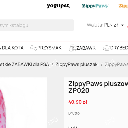
Waluta:
PLN zł

DRY BE
PRZYSMAKI
 DLA KOTA
ZABAWKI
stkie ZABAWKI dla PSA
ZippyPaws pluszaki
ZippyPaws
ZippyPaws pluszow
ZP020
40,90 zł
Brutto