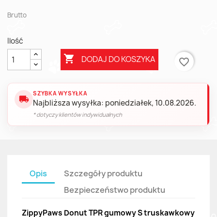
Brutto
Ilość

DODAJ DO KOSZYKA
favorite_border
SZYBKA WYSYŁKA
local_shipping
Najbliższa wysyłka: poniedziałek, 10.08.2026.
* dotyczy klientów indywidualnych
Opis
Szczegóły produktu
Bezpieczeństwo produktu
ZippyPaws Donut TPR gumowy S truskawkowy