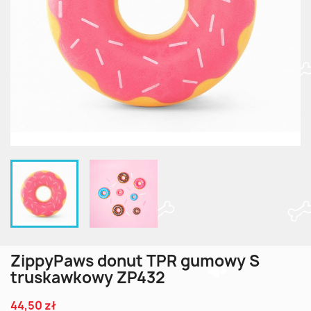
ZippyPaws donut TPR gumowy S
truskawkowy ZP432
44,50 zł