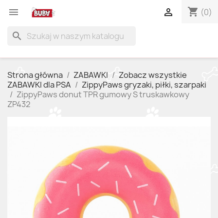
shopping_cart


(0)
search
Strona główna
ZABAWKI
Zobacz wszystkie
ZABAWKI dla PSA
ZippyPaws gryzaki, piłki, szarpaki
ZippyPaws donut TPR gumowy S truskawkowy
ZP432