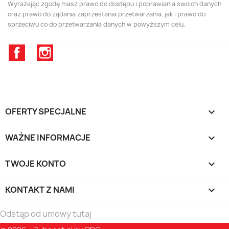
Wyrażając zgodę masz prawo do dostępu i poprawiania swoich danych
oraz prawo do żądania zaprzestania przetwarzania, jak i prawo do
sprzeciwu co do przetwarzania danych w powyższym celu.
Facebook
Instagram
OFERTY SPECJALNE

WAŻNE INFORMACJE

TWOJE KONTO

KONTAKT Z NAMI
keyboard_arrow_down
Odstąp od umowy tutaj