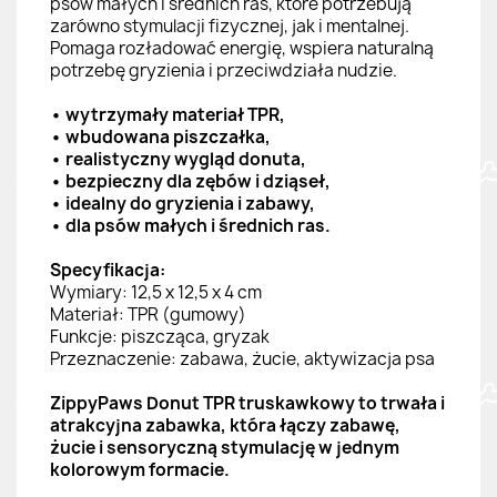
psów małych i średnich ras, które potrzebują
zarówno stymulacji fizycznej, jak i mentalnej.
Pomaga rozładować energię, wspiera naturalną
potrzebę gryzienia i przeciwdziała nudzie.
• wytrzymały materiał TPR,
• wbudowana piszczałka,
• realistyczny wygląd donuta,
• bezpieczny dla zębów i dziąseł,
• idealny do gryzienia i zabawy,
• dla psów małych i średnich ras.
Specyfikacja:
Wymiary: 12,5 x 12,5 x 4 cm
Materiał: TPR (gumowy)
Funkcje: piszcząca, gryzak
Przeznaczenie: zabawa, żucie, aktywizacja psa
ZippyPaws Donut TPR truskawkowy to trwała i
atrakcyjna zabawka, która łączy zabawę,
żucie i sensoryczną stymulację w jednym
kolorowym formacie.