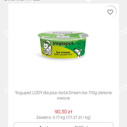
favorite_border
Yogupet LODY dla psa i kota Green Ice 110g zielone
owoce
90,30 zł
Zawiera: 0.77 kg (117,27 zł / kg)