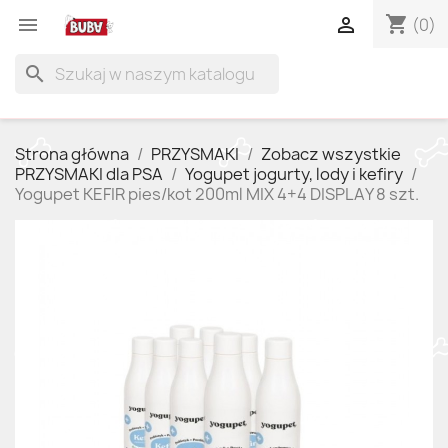
shopping_cart


(0)
search
Strona główna
PRZYSMAKI
Zobacz wszystkie
PRZYSMAKI dla PSA
Yogupet jogurty, lody i kefiry
Yogupet KEFIR pies/kot 200ml MIX 4+4 DISPLAY 8 szt.