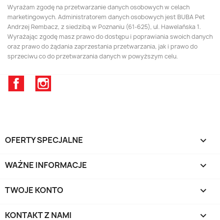
Wyrażam zgodę na przetwarzanie danych osobowych w celach
marketingowych. Administratorem danych osobowych jest BUBA Pet
Andrzej Rembacz, z siedzibą w Poznaniu (61-625), ul. Hawelańska 1.
Wyrażając zgodę masz prawo do dostępu i poprawiania swoich danych
oraz prawo do żądania zaprzestania przetwarzania, jak i prawo do
sprzeciwu co do przetwarzania danych w powyższym celu.
Facebook
Instagram
OFERTY SPECJALNE

WAŻNE INFORMACJE

TWOJE KONTO

KONTAKT Z NAMI
keyboard_arrow_down