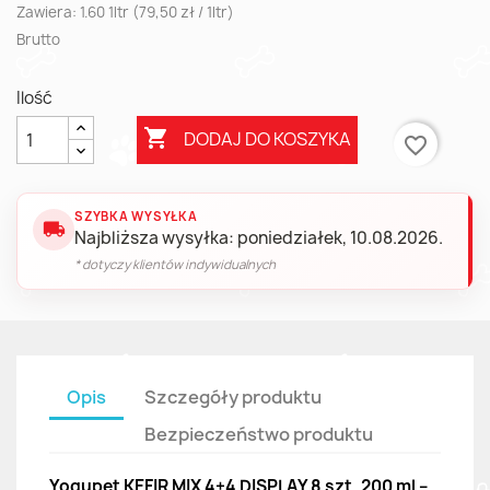
Zawiera: 1.60 1ltr (79,50 zł / 1ltr)
Brutto
Ilość

DODAJ DO KOSZYKA
favorite_border
SZYBKA WYSYŁKA
local_shipping
Najbliższa wysyłka: poniedziałek, 10.08.2026.
* dotyczy klientów indywidualnych
Opis
Szczegóły produktu
Bezpieczeństwo produktu
Yogupet KEFIR MIX 4+4 DISPLAY 8 szt. 200 ml –