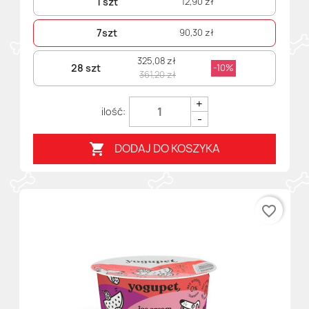
1 szt
12,90 zł
7szt
90,30 zł
325,08 zł
28 szt
-10%
361,20 zł
+
-
DODAJ DO KOSZYKA

favorite_border