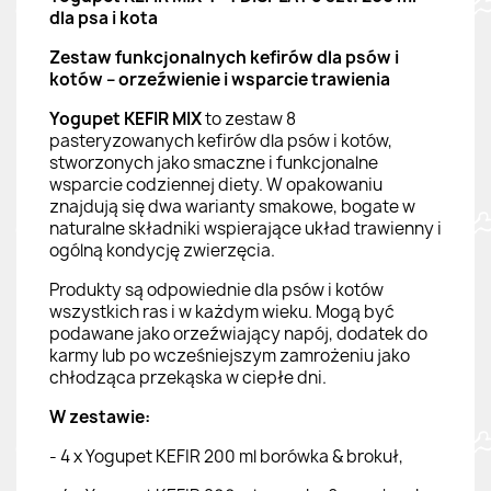
dla psa i kota
Zestaw funkcjonalnych kefirów dla psów i
kotów – orzeźwienie i wsparcie trawienia
Yogupet KEFIR MIX
to zestaw 8
pasteryzowanych kefirów dla psów i kotów,
stworzonych jako smaczne i funkcjonalne
wsparcie codziennej diety. W opakowaniu
znajdują się dwa warianty smakowe, bogate w
naturalne składniki wspierające układ trawienny i
ogólną kondycję zwierzęcia.
Produkty są odpowiednie dla psów i kotów
wszystkich ras i w każdym wieku. Mogą być
podawane jako orzeźwiający napój, dodatek do
karmy lub po wcześniejszym zamrożeniu jako
chłodząca przekąska w ciepłe dni.
W zestawie:
- 4 x Yogupet KEFIR 200 ml borówka & brokuł,