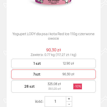
Yogupet LODY dla psa i kota Red Ice 110g czerwone
owoce
90,30 zł
Zawiera: 0.77 kg (117,27 zł / kg)
1 szt
12,90 zł
7szt
90,30 zł
325,08 zł
28 szt
-10%
361,20 zł
+
-