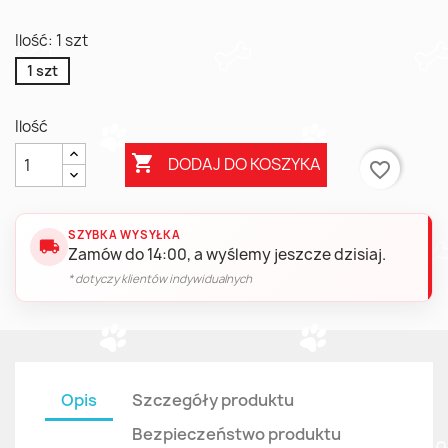
Ilość: 1 szt
1 szt
Ilość

DODAJ DO KOSZYKA
favorite_border
SZYBKA WYSYŁKA
local_shipping
Zamów do 14:00, a wyślemy jeszcze dzisiaj.
* dotyczy klientów indywidualnych
Opis
Szczegóły produktu
Bezpieczeństwo produktu