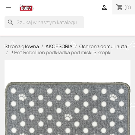
shopping_cart


(0)
search
Strona główna
AKCESORIA
Ochrona domu i auta
!! Pet Rebellion podkładka pod miski S kropki