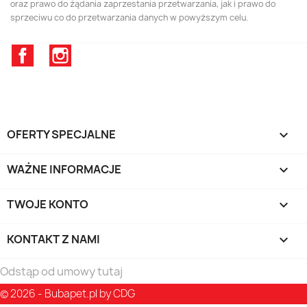
oraz prawo do żądania zaprzestania przetwarzania, jak i prawo do
sprzeciwu co do przetwarzania danych w powyższym celu.
Facebook
Instagram
OFERTY SPECJALNE

WAŻNE INFORMACJE

TWOJE KONTO

KONTAKT Z NAMI
keyboard_arrow_down
Odstąp od umowy tutaj
© 2026 - Bubapet.pl by CDG