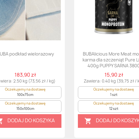
UBA podkład wielorazowy
BUBAlicious More Meat m
karma dla szczeniąt Pure L
400g PUPPY SARNA 380
183,90 zł
15,90 zł
wiera: 2.50 kg (73,56 zł / kg)
Zawiera: 0.40 kg (39,75 zł / 
Oczekujemy na dostawę
Oczekujemy na dostawę
100x75cm
1 szt
Oczekujemy na dostawę
Oczekujemy na dostawę
150x100cm
12 szt
DODAJ DO KOSZYKA
DODAJ DO KOSZY

