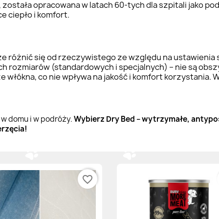
, została opracowana w latach 60-tych dla szpitali jako p
 ciepło i komfort.
e różnić się od rzeczywistego ze względu na ustawienia 
h rozmiarów (standardowych i specjalnych) – nie są obs
łókna, co nie wpływa na jakość i komfort korzystania. W t
a w domu i w podróży.
Wybierz Dry Bed – wytrzymałe, antypo
erzęcia!
favorite_border