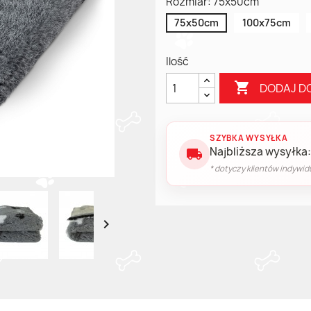
Rozmiar: 75x50cm
75x50cm
100x75cm
Ilość

DODAJ D
SZYBKA WYSYŁKA
Najbliższa wysyłka:
local_shipping
* dotyczy klientów indywid
