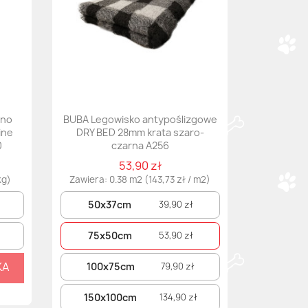
ono
BUBA Legowisko antypoślizgowe
ine
DRY BED 28mm krata szaro-
0
czarna A256
53,90 zł
kg)
Zawiera: 0.38 m2 (143,73 zł / m2)
50x37cm
39,90 zł
75x50cm
53,90 zł
KA
100x75cm
79,90 zł
150x100cm
134,90 zł