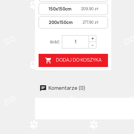
150x150cm
209,90 zł
200x150cm
277,90 zł
+
-
DODAJ DO KOSZYKA

Komentarze (0)