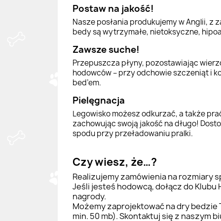
Postaw na jakość!
Nasze posłania produkujemy w Anglii, z
bedy są wytrzymałe, nietoksyczne, hipoal
Zawsze suche!
Przepuszcza płyny, pozostawiając wierzc
hodowców – przy odchowie szczeniąt i k
bed’em.
Pielęgnacja
Legowisko możesz odkurzać, a także prać
zachowując swoją jakość na długo! Dostos
spodu przy przeładowaniu pralki.
Czy wiesz, że…?
Realizujemy zamówienia na rozmiary sp
Jeśli jesteś hodowcą, dołącz do Klubu
nagrody.
Możemy zaprojektować na dry bedzie Tw
min. 50 mb). Skontaktuj się z naszym b