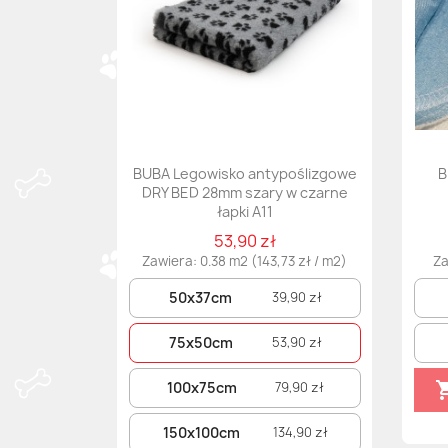
BUBA Legowisko antypoślizgowe
B
DRY BED 28mm szary w czarne
łapki A11
53,90 zł
Zawiera: 0.38 m2 (143,73 zł / m2)
Za
50x37cm
39,90 zł
75x50cm
53,90 zł
100x75cm
79,90 zł
150x100cm
134,90 zł