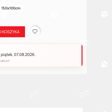
150x100cm
favorite_border
O KOSZYKA
 piątek, 07.08.2026.
ualnych