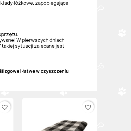
odkłady łóżkowe, zapobiegające
sprzętu.
zywane! W pierwszych dniach
akiej sytuacji zalecane jest
ślizgowe i łatwe w czyszczeniu
favorite_border
favorite_border