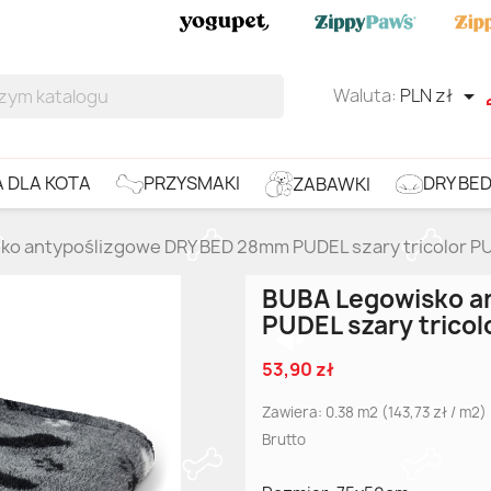
Waluta:
PLN zł

DRY BE
PRZYSMAKI
 DLA KOTA
ZABAWKI
ko antypoślizgowe DRY BED 28mm PUDEL szary tricolor P
BUBA Legowisko a
PUDEL szary trico
53,90 zł
Zawiera: 0.38 m2 (143,73 zł / m2)
Brutto