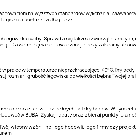
 zachowaniem najwyższych standardów wykonania. Zaawansowa
ergiczne i posłużą na długi czas.
h legowiska suchy! Sprawdzi się także u zwierząt starszych,
ociąt. Dla wchłonięcia odprowadzonej cieczy zalecamy stoso
 w pralce w temperaturze nieprzekraczającej 40°C. Dry bedy 
uj rozmiar i grubość legowiska do wielkości bębna Twojej pra
ecjalne oraz sprzedaż pełnych bel dry bedów. W tym celu
 Hodowców BUBA! Zyskaj rabaty oraz zbieraj punkty lojaln
ój własny wzór – np. logo hodowli, logo firmy czy projek
iurem.