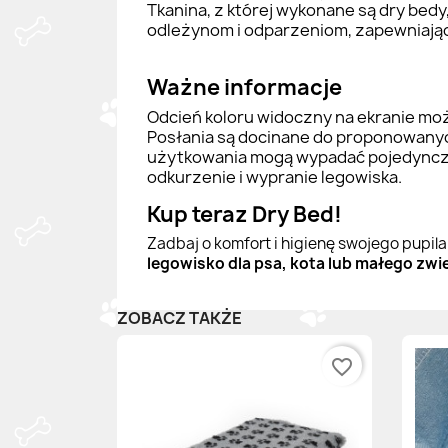
Tkanina, z której wykonane są dry bedy
odleżynom i odparzeniom, zapewniające
Ważne informacje
Odcień koloru widoczny na ekranie moż
Posłania są docinane do proponowanyc
użytkowania mogą wypadać pojedyncze w
odkurzenie i wypranie legowiska.
Kup teraz Dry Bed!
Zadbaj o komfort i higienę swojego pupil
legowisko dla psa, kota lub małego zwi
ZOBACZ TAKŻE
favorite_border