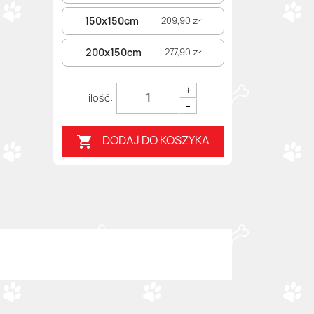
150x150cm
209,90 zł
200x150cm
277,90 zł
+
-
DODAJ DO KOSZYKA
