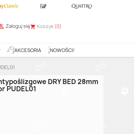
Zaloguj się

Koszyk
(0)
shopping_cart
D
AKCESORIA
NOWOŚCI!
UDEL01
ntypoślizgowe DRY BED 28mm
lor PUDEL01