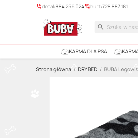
detal:
884 256 024
hurt:
728 887 181
phone_in_talk
phone_in_talk
search
KARMA
KARMA DLA PSA
Strona główna
DRY BED
BUBA Legowis