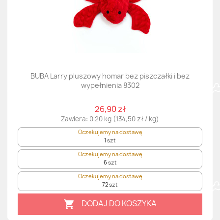
BUBA Larry pluszowy homar bez piszczałki i bez
wypełnienia 8302
26,90 zł
Zawiera: 0.20 kg (134,50 zł / kg)
Oczekujemy na dostawę
1 szt
Oczekujemy na dostawę
6 szt
Oczekujemy na dostawę
72 szt
DODAJ DO KOSZYKA
