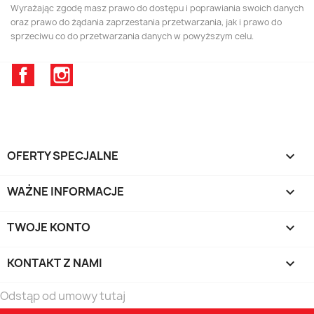
Wyrażając zgodę masz prawo do dostępu i poprawiania swoich danych
oraz prawo do żądania zaprzestania przetwarzania, jak i prawo do
sprzeciwu co do przetwarzania danych w powyższym celu.
Facebook
Instagram
OFERTY SPECJALNE

WAŻNE INFORMACJE

TWOJE KONTO

KONTAKT Z NAMI
keyboard_arrow_down
Odstąp od umowy tutaj