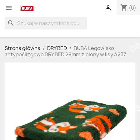
shopping_cart


(0)
search
Strona główna
DRY BED
BUBA Legowisko
antypoślizgowe DRY BED 28mm zielony w lisy A237