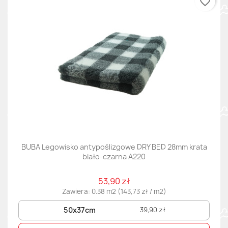
favorite_border
BUBA Legowisko antypoślizgowe DRY BED 28mm krata
biało-czarna A220
53,90 zł
Zawiera: 0.38 m2 (143,73 zł / m2)
50x37cm
39,90 zł