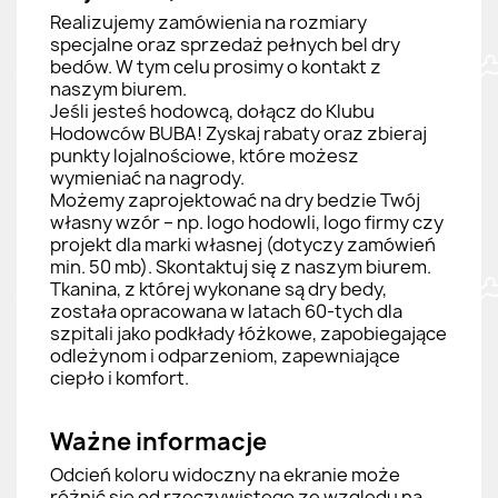
Realizujemy zamówienia na rozmiary
specjalne oraz sprzedaż pełnych bel dry
bedów. W tym celu prosimy o kontakt z
naszym biurem.
Jeśli jesteś hodowcą, dołącz do Klubu
Hodowców BUBA! Zyskaj rabaty oraz zbieraj
punkty lojalnościowe, które możesz
wymieniać na nagrody.
Możemy zaprojektować na dry bedzie Twój
własny wzór – np. logo hodowli, logo firmy czy
projekt dla marki własnej (dotyczy zamówień
min. 50 mb). Skontaktuj się z naszym biurem.
Tkanina, z której wykonane są dry bedy,
została opracowana w latach 60-tych dla
szpitali jako podkłady łóżkowe, zapobiegające
odleżynom i odparzeniom, zapewniające
ciepło i komfort.
Ważne informacje
Odcień koloru widoczny na ekranie może
różnić się od rzeczywistego ze względu na