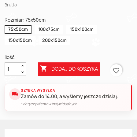
Brutto
Rozmiar: 75x50cm
75x50cm
100x75cm
150x100cm
150x150cm
200x150cm
Ilość

DODAJ DO KOSZYKA
favorite_border
SZYBKA WYSYŁKA
local_shipping
Zamów do 14:00, a wyślemy jeszcze dzisiaj.
* dotyczy klientów indywidualnych