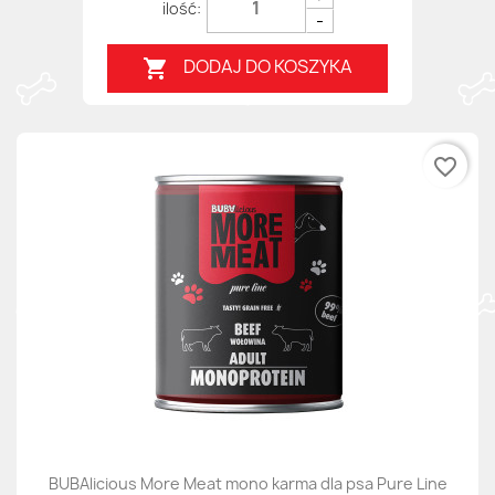
-
DODAJ DO KOSZYKA

favorite_border
BUBAlicious More Meat mono karma dla psa Pure Line