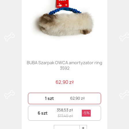
BUBA Szarpak OWCA amortyzator ring
3592
62,90 zł
1 szt
62,90 zł
358,53 zł
6 szt
-5%
377,40 zł
+