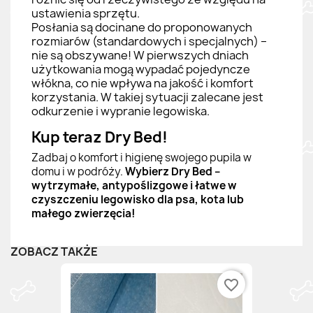
ustawienia sprzętu.
Posłania są docinane do proponowanych
rozmiarów (standardowych i specjalnych) –
nie są obszywane! W pierwszych dniach
użytkowania mogą wypadać pojedyncze
włókna, co nie wpływa na jakość i komfort
korzystania. W takiej sytuacji zalecane jest
odkurzenie i wypranie legowiska.
Kup teraz Dry Bed!
Zadbaj o komfort i higienę swojego pupila w
domu i w podróży.
Wybierz Dry Bed –
wytrzymałe, antypoślizgowe i łatwe w
czyszczeniu legowisko dla psa, kota lub
małego zwierzęcia!
ZOBACZ TAKŻE
favorite_border