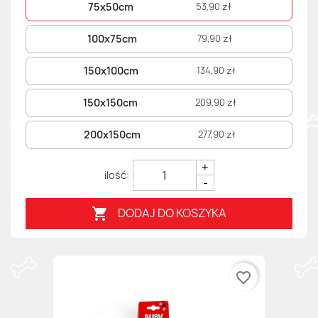
75x50cm
53,90 zł
100x75cm
79,90 zł
150x100cm
134,90 zł
150x150cm
209,90 zł
200x150cm
277,90 zł
+
-
DODAJ DO KOSZYKA

favorite_border