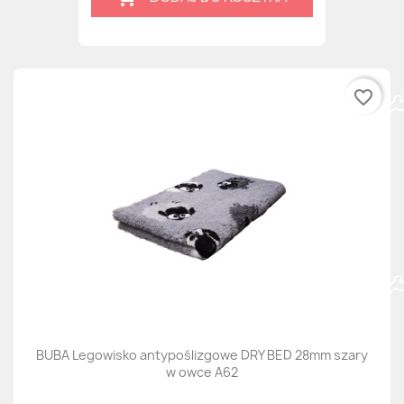
favorite_border
BUBA Legowisko antypoślizgowe DRY BED 28mm szary
w owce A62