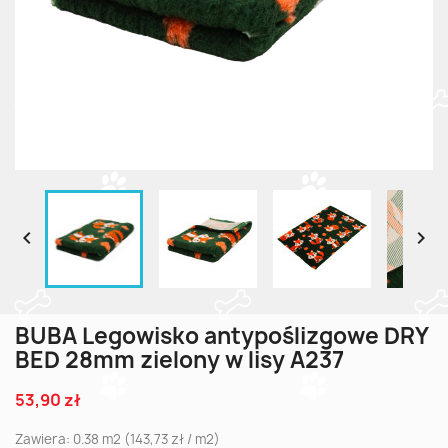


BUBA Legowisko antypoślizgowe DRY
BED 28mm zielony w lisy A237
53,90 zł
Zawiera: 0.38 m2 (143,73 zł / m2)