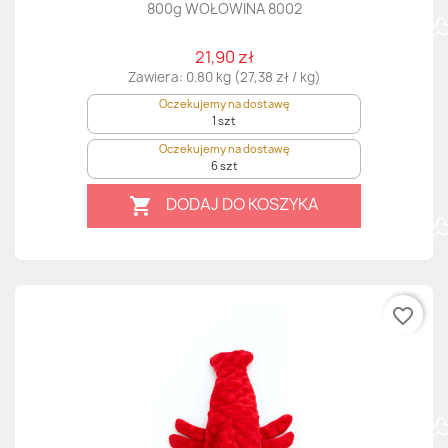
800g WOŁOWINA 8002
21,90 zł
Zawiera: 0.80 kg (27,38 zł / kg)
Oczekujemy na dostawę
1 szt
Oczekujemy na dostawę
6 szt
DODAJ DO KOSZYKA

favorite_border