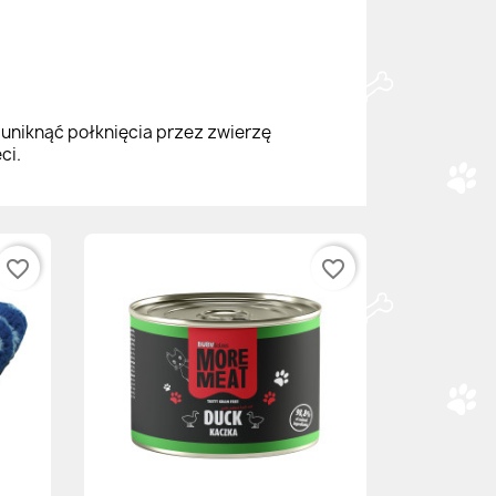
 uniknąć połknięcia przez zwierzę
ci.
favorite_border
favorite_border