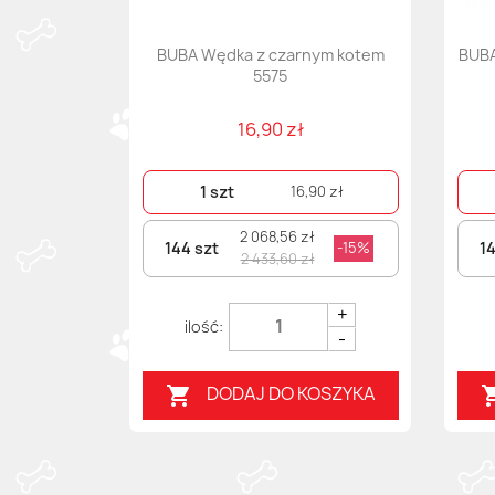
BUBA Wędka z czarnym kotem
BUBA
5575
16,90 zł
1 szt
16,90 zł
2 068,56 zł
144 szt
14
-15%
2 433,60 zł
+
-
DODAJ DO KOSZYKA
