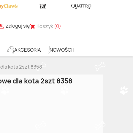
Zaloguj się

Koszyk
(0)
shopping_cart
D
AKCESORIA
NOWOŚCI!
la kota 2szt 8358
we dla kota 2szt 8358