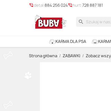
detal:
884 256 024
hurt:
728 887 181
phone_in_talk
phone_in_talk
search
KARMA
KARMA DLA PSA
Strona główna
ZABAWKI
Zobacz wszy