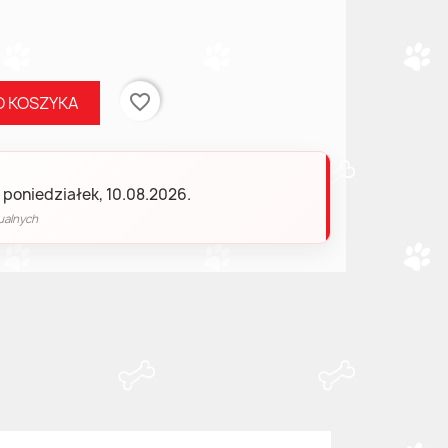
favorite_border
O KOSZYKA
 poniedziałek, 10.08.2026.
ualnych