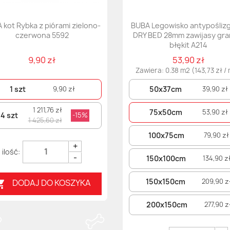
 kot Rybka z piórami zielono-
BUBA Legowisko antypośliz
czerwona 5592
DRY BED 28mm zawijasy gra
błękit A214
9,90 zł
53,90 zł
Zawiera: 0.38 m2 (143,73 zł /
1 szt
50x37cm
9,90 zł
39,90 zł
1 211,76 zł
75x50cm
53,90 zł
4 szt
-15%
1 425,60 zł
100x75cm
79,90 zł
+
-
150x100cm
134,90 z
150x150cm
209,90 z
DODAJ DO KOSZYKA

200x150cm
277,90 z