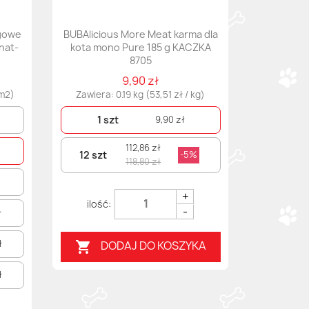
gowe
BUBAlicious More Meat karma dla
nat-
kota mono Pure 185 g KACZKA
8705
9,90 zł
 m2)
Zawiera: 0.19 kg (53,51 zł / kg)
1 szt
9,90 zł
112,86 zł
12 szt
-5%
118,80 zł
+
-
ł
ł
DODAJ DO KOSZYKA

ł