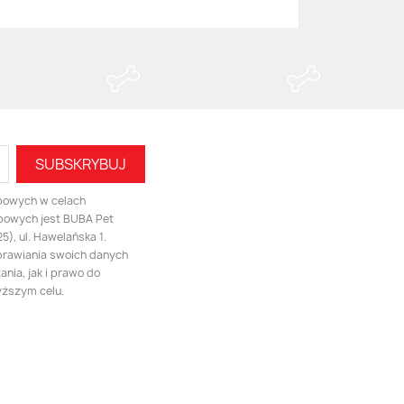
bowych w celach
bowych jest BUBA Pet
), ul. Hawelańska 1.
prawiania swoich danych
nia, jak i prawo do
yższym celu.