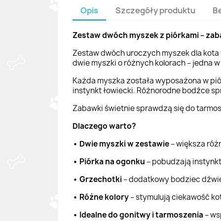
Opis
Szczegóły produktu
B
Zestaw dwóch myszek z piórkami – zaba
Zestaw dwóch uroczych myszek dla kota to
dwie myszki o różnych kolorach – jedna w
Każda myszka została wyposażona w piór
instynkt łowiecki. Różnorodne bodźce spr
Zabawki świetnie sprawdzą się do tarmosz
Dlaczego warto?
• Dwie myszki w zestawie
– większa ró
• Piórka na ogonku
– pobudzają instynkt
• Grzechotki
– dodatkowy bodziec dźw
• Różne kolory
– stymulują ciekawość ko
• Idealne do gonitwy i tarmoszenia
– ws