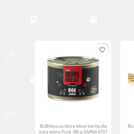
favorite_border
BUBAlicious More Meat karma dla
BU
kota mono Pure 185 g SARNA 8707