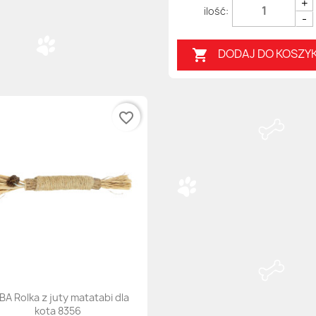
+
-
DODAJ DO KOSZY

favorite_border
BA Rolka z juty matatabi dla
kota 8356