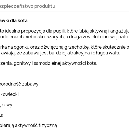
ezpieczeństwo produktu
wki dla kota
 idealna propozycja dla pupili, które lubią aktywną i angażu
 odcieniach niebiesko-szarych, a druga w wielokolorowej pale
ka na ogonku oraz dźwięczną grzechotkę, które skutecznie p
awiają, że zabawa jest bardziej atrakcyjna i długotrwała.
enia, gonitwy i samodzielnej aktywności kota.
żnorodność zabawy
 łowiecki
iękowy
ta
pierają aktywność fizyczną