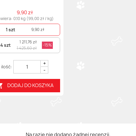
9,90 zł
wiera: 0.10 kg (99,00 zł / kg)
1 szt
9,90 zł
1 211,76 zł
4 szt
-15%
1 425,60 zł
+
-
DODAJ DO KOSZYKA

Na razie nie dodano żadnej recenzji.