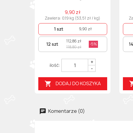
9,90 zł
Zawiera: 0.19 kg (53,51 zł / kg)
Za
1 szt
9,90 zł
112,86 zł
12 szt
14
-5%
118,80 zł
+
-
DODAJ DO KOSZYKA

Komentarze (0)