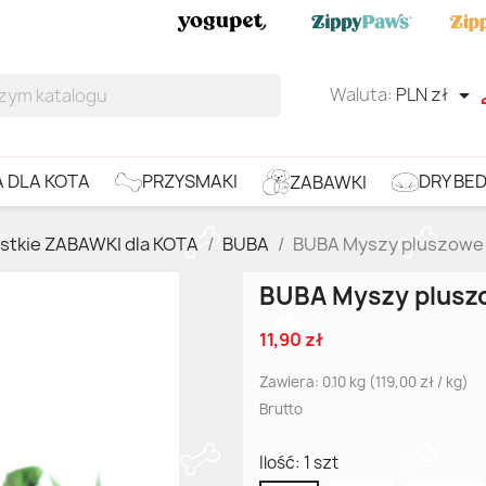
Waluta:
PLN zł

DRY BE
PRZYSMAKI
 DLA KOTA
ZABAWKI
stkie ZABAWKI dla KOTA
BUBA
BUBA Myszy pluszowe d
BUBA Myszy pluszo
11,90 zł
Zawiera: 0.10 kg (119,00 zł / kg)
Brutto
Ilość: 1 szt