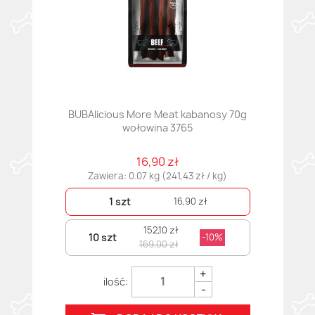
BUBAlicious More Meat kabanosy 70g
wołowina 3765
16,90 zł
Zawiera: 0.07 kg (241,43 zł / kg)
1 szt
16,90 zł
152,10 zł
10 szt
-10%
169,00 zł
+
-