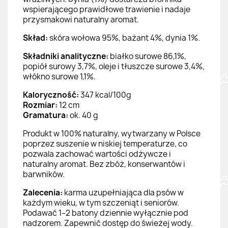
wspierającego prawidłowe trawienie i nadaje
przysmakowi naturalny aromat.
Skład:
skóra wołowa 95%, bażant 4%, dynia 1%.
Składniki analityczne:
białko surowe 86,1%,
popiół surowy 3,7%, oleje i tłuszcze surowe 3,4%,
włókno surowe 1,1%.
Kaloryczność:
347 kcal/100g
Rozmiar:
12 cm
Gramatura:
ok. 40 g
Produkt w 100% naturalny, wytwarzany w Polsce
poprzez suszenie w niskiej temperaturze, co
pozwala zachować wartości odżywcze i
naturalny aromat. Bez zbóż, konserwantów i
barwników.
Zalecenia:
karma uzupełniająca dla psów w
każdym wieku, w tym szczeniąt i seniorów.
Podawać 1–2 batony dziennie wyłącznie pod
nadzorem. Zapewnić dostęp do świeżej wody.