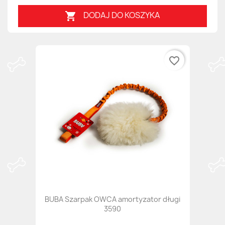
DODAJ DO KOSZYKA

favorite_border
BUBA Szarpak OWCA amortyzator długi
3590