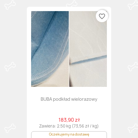
favorite_border
BUBA podkład wielorazowy
183,90 zł
Zawiera: 2.50 kg (73,56 zł / kg)
Oczekujemy na dostawę