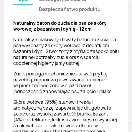
Bezpieczeństwo produktu
Naturalny baton do żucia dla psa ze skóry
wołowej z bażantem i dynią – 12 cm
Naturalny, smakowity i trwały baton do żucia dla
psa wykonany ze skóry wołowej z dodatkiem
bażanta i dyni. Stworzony z myślą o zaspokojeniu
naturalnej potrzeby żucia oraz wsparciu
codziennej higieny jamy ustnej.
Żucie pomaga mechanicznie usuwać płytkę
nazębną, ogranicza powstawanie kamienia i
wspiera zdrowie zębów oraz dziąseł,
jednocześnie zapewniając psu zajęcie i relaks.
Skóra wołowa (95%) stanowi trwałą i
aromatyczną bazę, zapewniając długotrwałe
żucie oraz wysoką zawartość białka. Bażant
(4%) to delikatne, lekkostrawne mięso o wysokiej
smakowitości, idealne również dla psów
wrażliwych. Dynia (1%) dostarcza błonnika