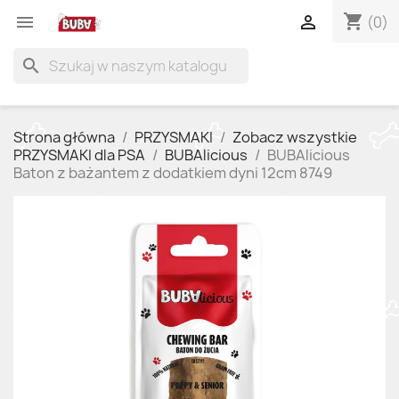
shopping_cart


(0)
search
Strona główna
PRZYSMAKI
Zobacz wszystkie
PRZYSMAKI dla PSA
BUBAlicious
BUBAlicious
Baton z bażantem z dodatkiem dyni 12cm 8749