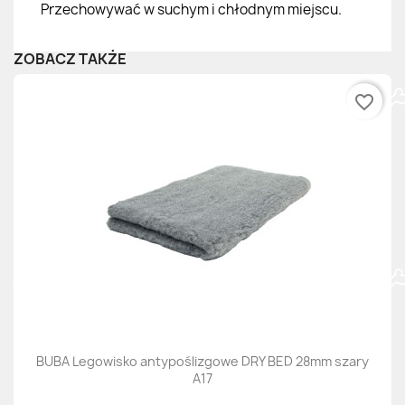
Przechowywać w suchym i chłodnym miejscu.
ZOBACZ TAKŻE
favorite_border
BUBA Legowisko antypoślizgowe DRY BED 28mm szary
A17