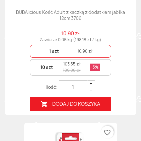
BUBAlicious Kość Adult z kaczką z dodatkiem jabłka
12cm 3706
10,90 zł
Zawiera: 0.06 kg (198,18 zł / kg)
1 szt
10,90 zł
103,55 zł
10 szt
-5%
109,00 zł
+
-
DODAJ DO KOSZYKA

favorite_border