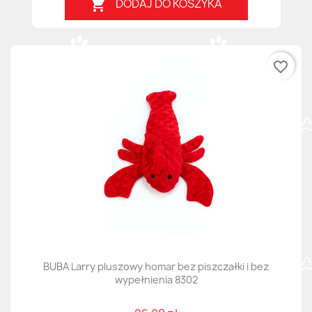
DODAJ DO KOSZYKA

favorite_border
BUBA Larry pluszowy homar bez piszczałki i bez
wypełnienia 8302