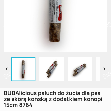


BUBAlicious paluch do żucia dla psa
ze skórą końską z dodatkiem konopi
15cm 8764