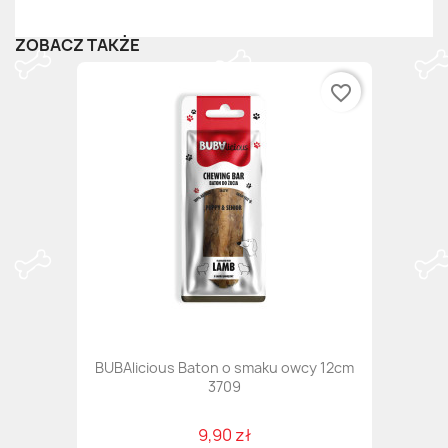
ZOBACZ TAKŻE
favorite_border
BUBAlicious Baton o smaku owcy 12cm
3709
9,90 zł