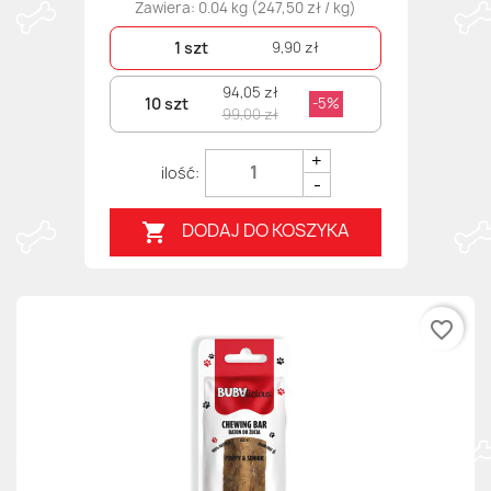
Zawiera: 0.04 kg (247,50 zł / kg)
1 szt
9,90 zł
94,05 zł
10 szt
-5%
99,00 zł
+
-
DODAJ DO KOSZYKA

favorite_border