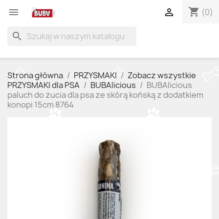
shopping_cart


(0)
search
Strona główna
PRZYSMAKI
Zobacz wszystkie
PRZYSMAKI dla PSA
BUBAlicious
BUBAlicious
paluch do żucia dla psa ze skórą końską z dodatkiem
konopi 15cm 8764