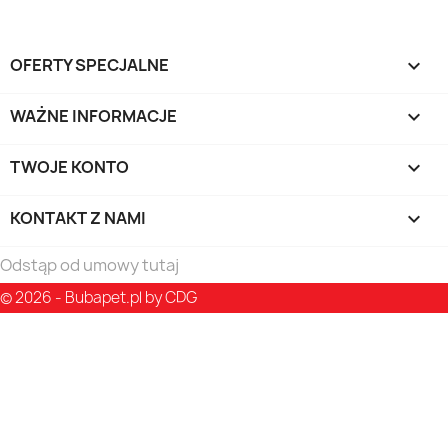
OFERTY SPECJALNE

WAŻNE INFORMACJE

TWOJE KONTO

KONTAKT Z NAMI
keyboard_arrow_down
Odstąp od umowy tutaj
© 2026 - Bubapet.pl by CDG