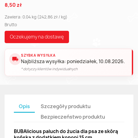
8,50 zł
Zawiera: 0.04 kg (242,86 zł / kg)
Brutto
Oczekujemy na dostawę
SZYBKA WYSYŁKA
local_shipping
Najbliższa wysyłka: poniedziałek, 10.08.2026.
* dotyczy klientów indywidualnych
Opis
Szczegóły produktu
Bezpieczeństwo produktu
BUBAlicious paluch do żucia dla psa ze skórą
końską z dodatkiem konopi 15 cm