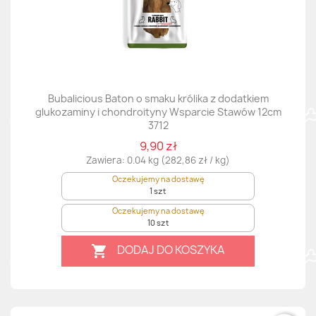
Bubalicious Baton o smaku królika z dodatkiem
glukozaminy i chondroityny Wsparcie Stawów 12cm
3712
9,90 zł
Zawiera: 0.04 kg (282,86 zł / kg)
Oczekujemy na dostawę
1 szt
Oczekujemy na dostawę
10 szt
DODAJ DO KOSZYKA
