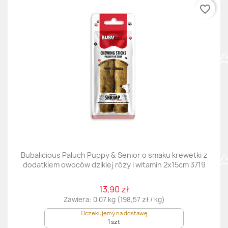
favorite_border
Bubalicious Paluch Puppy & Senior o smaku krewetki z
dodatkiem owoców dzikiej róży i witamin 2x15cm 3719
13,90 zł
Zawiera: 0.07 kg (198,57 zł / kg)
Oczekujemy na dostawę
1 szt