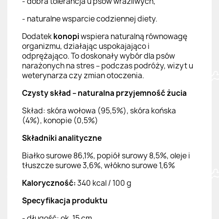
- dobra tolerancja u psów wrażliwych,
- naturalne wsparcie codziennej diety.
Dodatek
konopi
wspiera naturalną równowagę
organizmu, działając uspokajająco i
odprężająco. To doskonały wybór dla psów
narażonych na stres – podczas podróży, wizyt u
weterynarza czy zmian otoczenia.
Czysty skład – naturalna przyjemność żucia
Skład: skóra wołowa (95,5%), skóra końska
(4%), konopie (0,5%)
Składniki analityczne
Białko surowe 86,1%, popiół surowy 8,5%, oleje i
tłuszcze surowe 3,6%, włókno surowe 1,6%
Kaloryczność:
340 kcal / 100 g
Specyfikacja produktu
- długość: ok. 15 cm,