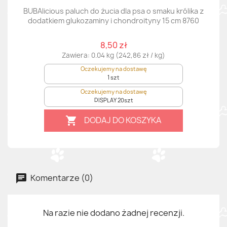
BUBAlicious paluch do żucia dla psa o smaku królika z
dodatkiem glukozaminy i chondroityny 15 cm 8760
8,50 zł
Zawiera: 0.04 kg (242,86 zł / kg)
Oczekujemy na dostawę
1 szt
Oczekujemy na dostawę
DISPLAY 20szt
DODAJ DO KOSZYKA

Komentarze (0)
Na razie nie dodano żadnej recenzji.