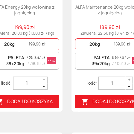
FA Energy 20kg wołowina z
ALFA Maintenance 20kg woł
jagnięciną
z jagnięciną
199,90 zł
189,90 zł
iera: 20.00 kg (10,00 zł / kg)
Zawiera: 22.50 kg (8,44 zł / 
20kg
20kg
199,90 zł
189,90 zł
PALETA
PALETA
7 250,37 zł
6 887,67 zł
-7%
39x20kg
39x20kg
7 796,10 zł
7 406,10 zł
+
+
-
-
DODAJ DO KOSZYKA
DODAJ DO KOSZY

