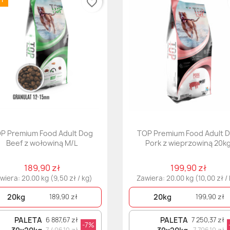
favorite_border
P Premium Food Adult Dog
TOP Premium Food Adult 
Beef z wołowiną M/L
Pork z wieprzowiną 20k
189,90 zł
199,90 zł
wiera: 20.00 kg (9,50 zł / kg)
Zawiera: 20.00 kg (10,00 zł /
20kg
20kg
189,90 zł
199,90 zł
PALETA
PALETA
6 887,67 zł
7 250,37 zł
-7%