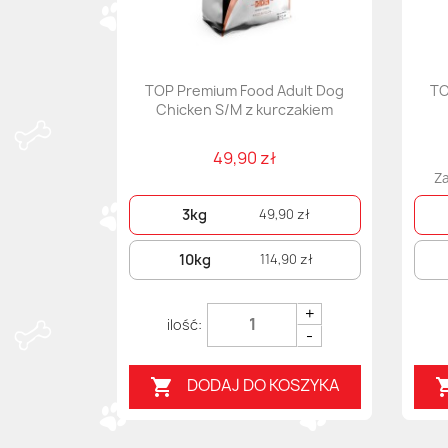
TOP Premium Food Adult Dog
TO
Chicken S/M z kurczakiem
49,90 zł
Za
3kg
49,90 zł
10kg
114,90 zł
+
-
DODAJ DO KOSZYKA
