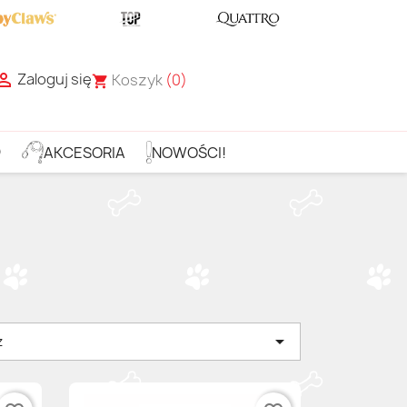
Zaloguj się

Koszyk
(0)
shopping_cart
D
AKCESORIA
NOWOŚCI!

z