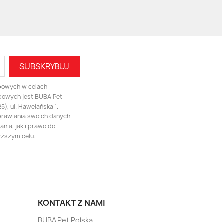
bowych w celach
bowych jest BUBA Pet
), ul. Hawelańska 1.
prawiania swoich danych
nia, jak i prawo do
yższym celu.
KONTAKT Z NAMI
BUBA Pet Polska