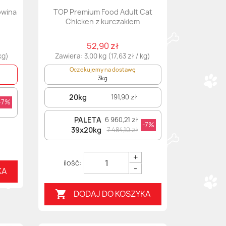
owina
TOP Premium Food Adult Cat
Chicken z kurczakiem
52,90 zł
kg)
Zawiera: 3.00 kg (17,63 zł / kg)
Oczekujemy na dostawę
3kg
20kg
191,90 zł
-7%
PALETA
6 960,21 zł
-7%
39x20kg
7 484,10 zł
+
-
KA
DODAJ DO KOSZYKA
