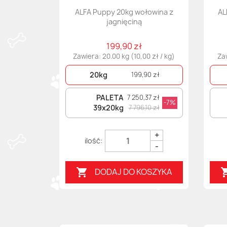
ALFA Puppy 20kg wołowina z
AL
jagnięciną
199,90 zł
Zawiera: 20.00 kg (10,00 zł / kg)
Zaw
20kg
199,90 zł
PALETA
7 250,37 zł
-7%
39x20kg
7 796,10 zł
+
-
DODAJ DO KOSZYKA
