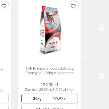
favorite_border
favorite_border
 z
TOP Premium Food Adult Dog
Energy M/L 20kg z jagnięciną
199,90 zł
kg)
Zawiera: 20.00 kg (10,00 zł / kg)
20kg
199,90 zł