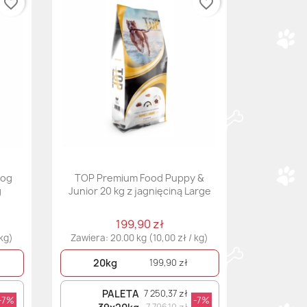
favorite_border
favorite_border
Dog
TOP Premium Food Puppy &
g
Junior 20 kg z jagnięciną Large
199,90 zł
 kg)
Zawiera: 20.00 kg (10,00 zł / kg)
20kg
199,90 zł
PALETA
7 250,37 zł
-7%
-7%