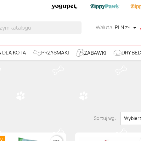
Waluta:
PLN zł

DRY BE
PRZYSMAKI
 DLA KOTA
ZABAWKI
Sortuj wg:
Wybier
Y