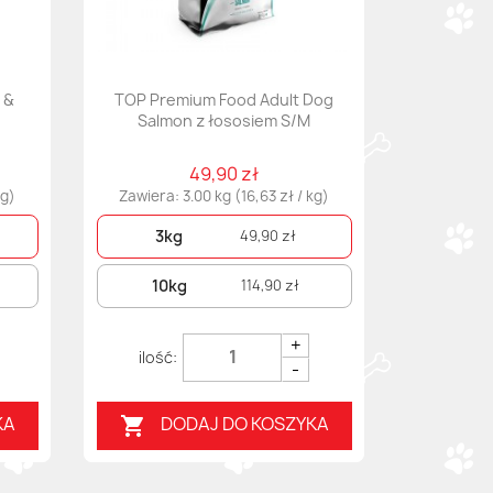
 &
TOP Premium Food Adult Dog
Salmon z łososiem S/M
49,90 zł
kg)
Zawiera: 3.00 kg (16,63 zł / kg)
3kg
49,90 zł
10kg
114,90 zł
+
-
KA
DODAJ DO KOSZYKA
