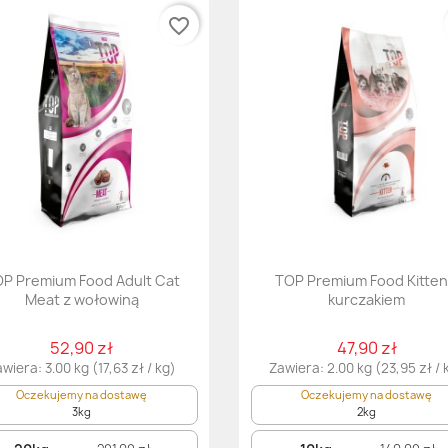
favorite_border
P Premium Food Adult Cat
TOP Premium Food Kitten
Meat z wołowiną
kurczakiem
52,90 zł
47,90 zł
wiera: 3.00 kg (17,63 zł / kg)
Zawiera: 2.00 kg (23,95 zł / 
Oczekujemy na dostawę
Oczekujemy na dostawę
3kg
2kg