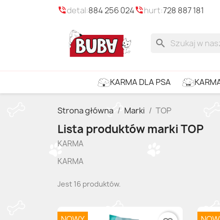
detal:
884 256 024
hurt:
728 887 181
phone_in_talk
phone_in_talk
search
KARMA
KARMA DLA PSA
Strona główna
Marki
TOP
Lista produktów marki TOP
KARMA
KARMA
Jest 16 produktów.
NOWY
NOW