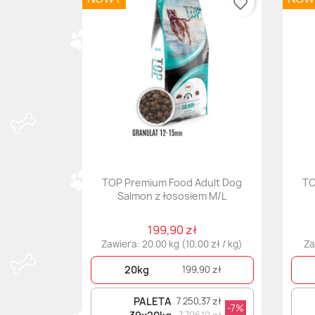
favorite_border
TOP Premium Food Adult Dog
TO
Salmon z łososiem M/L
199,90 zł
Zawiera: 20.00 kg (10,00 zł / kg)
Za
20kg
199,90 zł
PALETA
7 250,37 zł
-7%