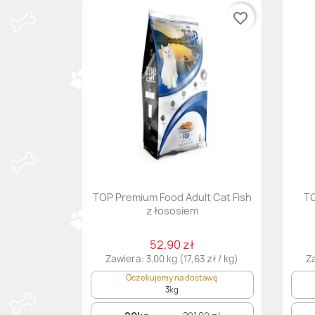
favorite_border
TOP Premium Food Adult Cat Fish
TO
z łososiem
52,90 zł
Zawiera: 3.00 kg (17,63 zł / kg)
Za
Oczekujemy na dostawę
3kg