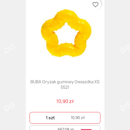
favorite_border
BUBA Gryzak gumowy Gwiazdka XS
5521
10,90 zł
1 szt
10,90 zł
667,08 zł