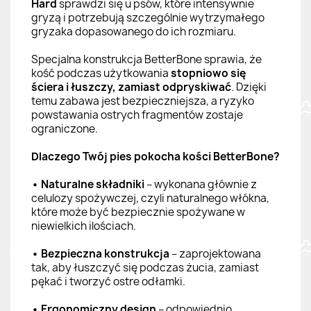
Hard
sprawdzi się u psów, które intensywnie
gryzą i potrzebują szczególnie wytrzymałego
gryzaka dopasowanego do ich rozmiaru.
Specjalna konstrukcja BetterBone sprawia, że
kość podczas użytkowania
stopniowo się
ściera i łuszczy, zamiast odpryskiwać
. Dzięki
temu zabawa jest bezpieczniejsza, a ryzyko
powstawania ostrych fragmentów zostaje
ograniczone.
Dlaczego Twój pies pokocha kości BetterBone?
• Naturalne składniki
– wykonana głównie z
celulozy spożywczej, czyli naturalnego włókna,
które może być bezpiecznie spożywane w
niewielkich ilościach.
• Bezpieczna konstrukcja
– zaprojektowana
tak, aby łuszczyć się podczas żucia, zamiast
pękać i tworzyć ostre odłamki.
• Ergonomiczny design
– odpowiednio