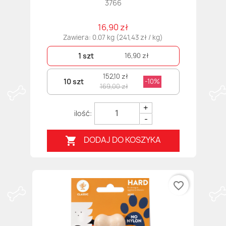
3766
16,90 zł
Zawiera: 0.07 kg (241,43 zł / kg)
1 szt
16,90 zł
152,10 zł
10 szt
-10%
169,00 zł
+
-
DODAJ DO KOSZYKA

favorite_border