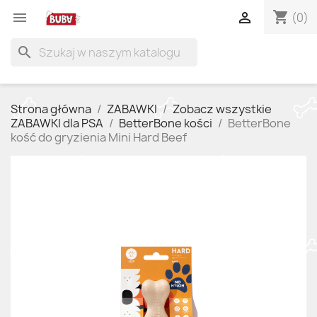
shopping_cart


(0)
search
Strona główna
ZABAWKI
Zobacz wszystkie
ZABAWKI dla PSA
BetterBone kości
BetterBone
kość do gryzienia Mini Hard Beef