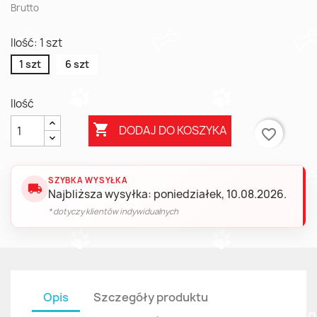
Brutto
Ilość: 1 szt
1 szt
6 szt
Ilość

DODAJ DO KOSZYKA
favorite_border
SZYBKA WYSYŁKA
local_shipping
Najbliższa wysyłka: poniedziałek, 10.08.2026.
* dotyczy klientów indywidualnych
Opis
Szczegóły produktu