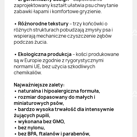
zaprojektowany kształt ułatwia psu chwytanie
zabawki łapami i komfortowe gryzienie.
• Różnorodne tekstury
– trzy końcówki o
różnych strukturach pobudzają zmysły psa i
wspierają mechaniczne czyszczenie zębów
podczas żucia.
• Ekologiczna produkcja
– kości produkowane
są w Europie zgodnie z rygorystycznymi
normami UE, bez użycia szkodliwych
chemikaliów.
Najważniejsze zalety:
• naturalna i hipoalergiczna formuła,
• rozmiar dopasowany do małych i
miniaturowych psów,
• bardzo wysoka trwałość dla intensywnie
żujących pupili,
• wykonana bez GMO,
• bez nylonu,
• bez BPA, ftalanów i parabenów,