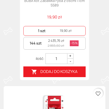
BUBA kot Zabawka ryba z ośćmi 11cm
5589
19,90 zł
1 szt
19,90 zł
2 435,76 zł
144 szt
-15%
2 865,60 zł
+
-
DODAJ DO KOSZYKA

favorite_border