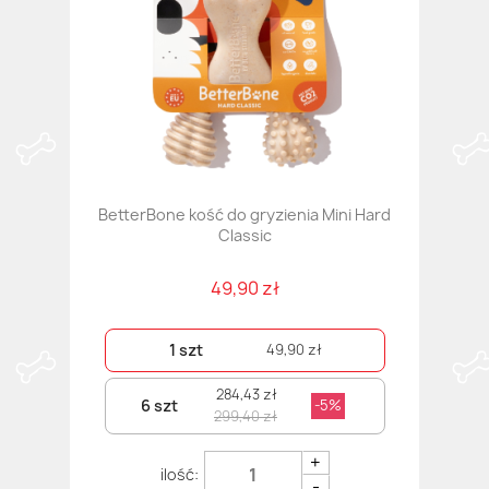
BetterBone kość do gryzienia Mini Hard
Classic
49,90 zł
1 szt
49,90 zł
284,43 zł
6 szt
-5%
299,40 zł
+
-