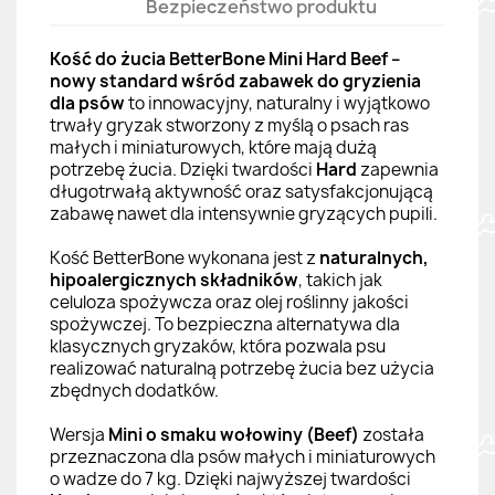
Bezpieczeństwo produktu
Kość do żucia BetterBone Mini Hard Beef –
nowy standard wśród zabawek do gryzienia
dla psów
to innowacyjny, naturalny i wyjątkowo
trwały gryzak stworzony z myślą o psach ras
małych i miniaturowych, które mają dużą
potrzebę żucia. Dzięki twardości
Hard
zapewnia
długotrwałą aktywność oraz satysfakcjonującą
zabawę nawet dla intensywnie gryzących pupili.
Kość BetterBone wykonana jest z
naturalnych,
hipoalergicznych składników
, takich jak
celuloza spożywcza oraz olej roślinny jakości
spożywczej. To bezpieczna alternatywa dla
klasycznych gryzaków, która pozwala psu
realizować naturalną potrzebę żucia bez użycia
zbędnych dodatków.
Wersja
Mini o smaku wołowiny (Beef)
została
przeznaczona dla psów małych i miniaturowych
o wadze do 7 kg. Dzięki najwyższej twardości