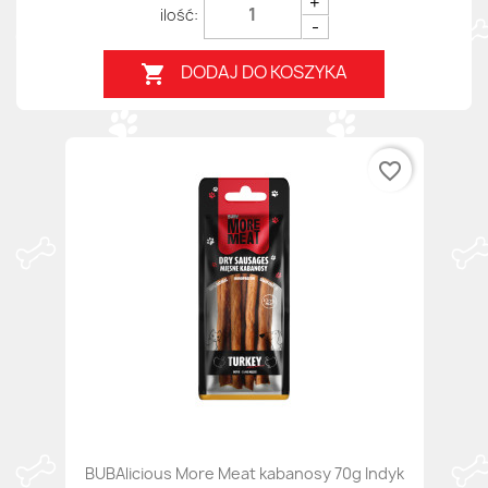
+
-
DODAJ DO KOSZYKA

favorite_border
BUBAlicious More Meat kabanosy 70g Indyk