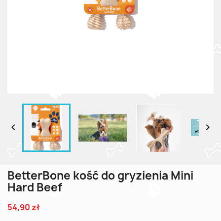


BetterBone kość do gryzienia Mini
Hard Beef
54,90 zł