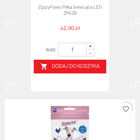
ZippyPaws Piłka świecąca LED
ZP428
42,90 zł
+
-
DODAJ DO KOSZYKA

favorite_border