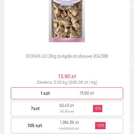
DOKAS LIO 20g żołądki drobiowe 204388
13,90 zł
Zawiera: 0.02 kg (695,00 zł / kg)
1 szt
13,90 zł
92,43 zł
7szt
-5%
97,30 zł
1 284,36 zł
105 szt
-12%
1 459,50 zł