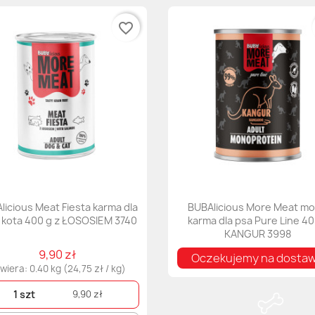
favorite_border
licious Meat Fiesta karma dla
BUBAlicious More Meat m
i kota 400 g z ŁOSOSIEM 3740
karma dla psa Pure Line 4
KANGUR 3998
9,90 zł
Oczekujemy na dosta
wiera: 0.40 kg (24,75 zł / kg)
1 szt
9,90 zł