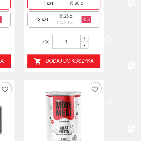
1 szt
15,90 zł
181,26 zł
12 szt
%
-5%
190,80 zł
+
-
KA
DODAJ DO KOSZYKA

favorite_border
favorite_border