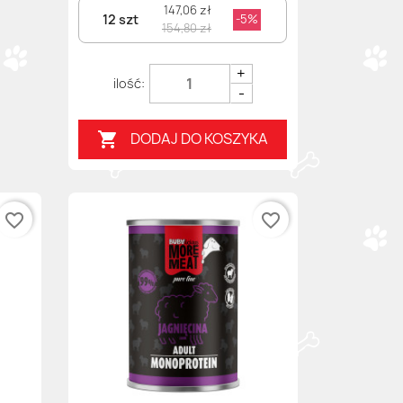
147,06 zł
12 szt
-5%
154,80 zł
+
-
DODAJ DO KOSZYKA

favorite_border
favorite_border