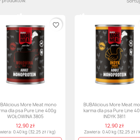
7 produktów.
Sortuj
favorite_border
BAlicious More Meat mono
BUBAlicious More Meat m
rma dla psa Pure Line 400g
karma dla psa Pure Line 4
WOŁOWINA 3805
INDYK 3811
12,90 zł
12,90 zł
wiera: 0.40 kg (32,25 zł / kg)
Zawiera: 0.40 kg (32,25 zł / 