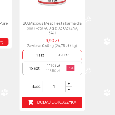
 Pure
BUBAlicious Meat Fiesta karma dla
A
psa i kota 400 g z DZICZYZNĄ
3741
9,90 zł
wę
Zawiera: 0.40 kg (24,75 zł / kg)
1 szt
9,90 zł
141,08 zł
15 szt
-5%
148,50 zł
+
-
DODAJ DO KOSZYKA
