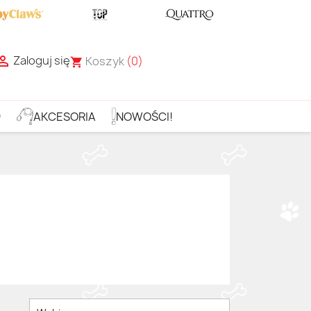
Zaloguj się

Koszyk
(0)
shopping_cart
D
AKCESORIA
NOWOŚCI!