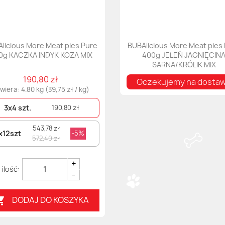
licious More Meat pies Pure
BUBAlicious More Meat pies
0g KACZKA INDYK KOZA MIX
400g JELEŃ JAGNIĘCIN
SARNA/KRÓLIK MIX
190,80 zł
Oczekujemy na dosta
wiera: 4.80 kg (39,75 zł / kg)
3x4 szt.
190,80 zł
543,78 zł
x12szt
-5%
572,40 zł
+
-
DODAJ DO KOSZYKA
