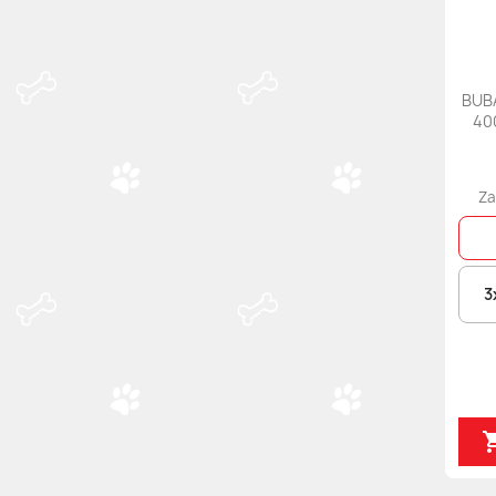
BUBA
40
Za
3