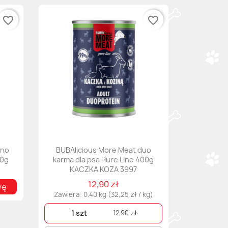
favorite_border
favorite_border
ono
BUBAlicious More Meat duo
00g
karma dla psa Pure Line 400g
KACZKA KOZA 3997
12,90 zł
wę
Zawiera: 0.40 kg (32,25 zł / kg)
1 szt
12,90 zł