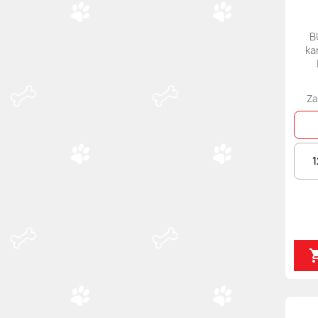
B
ka
Za
1