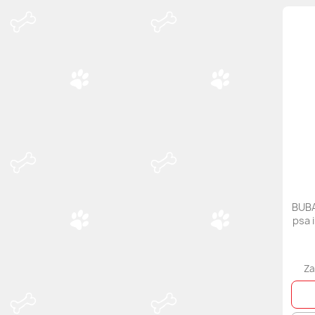
BUBA
psa 
Za