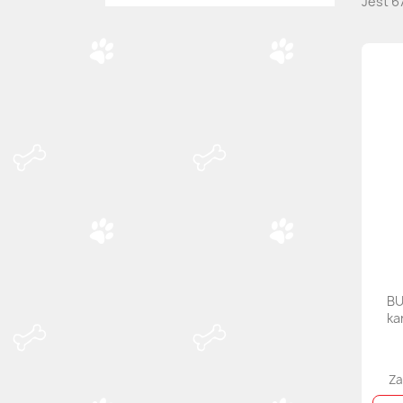
Jest 6
BU
ka
Za