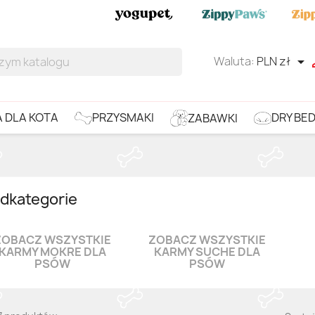
Waluta:
PLN zł

DRY BE
PRZYSMAKI
 DLA KOTA
ZABAWKI
dkategorie
ZOBACZ WSZYSTKIE
ZOBACZ WSZYSTKIE
KARMY MOKRE DLA
KARMY SUCHE DLA
PSÓW
PSÓW