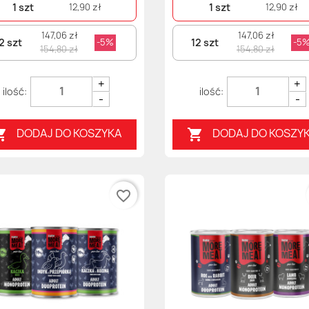
1 szt
1 szt
12,90 zł
12,90 zł
147,06 zł
147,06 zł
2 szt
12 szt
-5%
-5
154,80 zł
154,80 zł
+
+
-
-
DODAJ DO KOSZYKA
DODAJ DO KOSZY


favorite_border