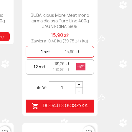
uo
BUBAlicious More Meat mono
00g
karma dla psa Pure Line 400g
JAGNIĘCINA 3809
15,90 zł
wę
Zawiera: 0.40 kg (39,75 zł / kg)
1 szt
15,90 zł
181,26 zł
12 szt
-5%
190,80 zł
+
-
DODAJ DO KOSZYKA
