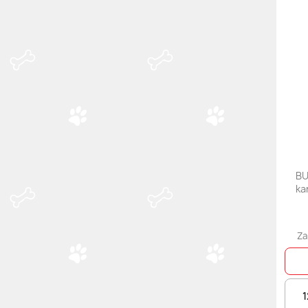
BU
ka
Za
1