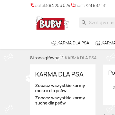
detal:
884 256 024
hurt:
728 887 181
phone_in_talk
phone_in_talk
search
KARMA
KARMA DLA PSA
Strona główna
KARMA DLA PSA
Po
KARMA DLA PSA
Zobacz wszystkie karmy
mokre dla psów
Zobacz wszystkie karmy
suche dla psów