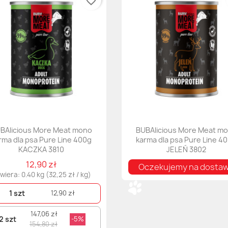
favorite_border
BAlicious More Meat mono
BUBAlicious More Meat m
rma dla psa Pure Line 400g
karma dla psa Pure Line 4
KACZKA 3810
JELEŃ 3802
12,90 zł
Oczekujemy na dosta
wiera: 0.40 kg (32,25 zł / kg)
1 szt
12,90 zł
147,06 zł
2 szt
-5%
154,80 zł