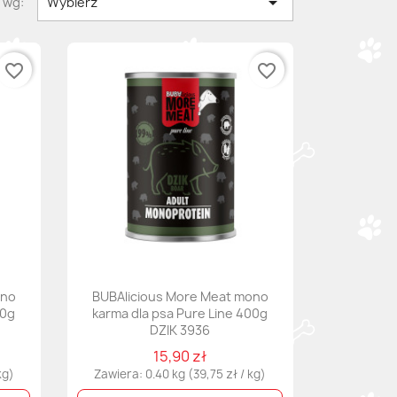

 wg:
Wybierz
favorite_border
favorite_border
ono
BUBAlicious More Meat mono
00g
karma dla psa Pure Line 400g
DZIK 3936
15,90 zł
kg)
Zawiera: 0.40 kg (39,75 zł / kg)