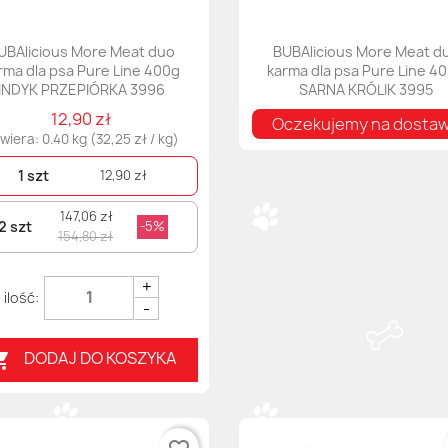
UBAlicious More Meat duo
BUBAlicious More Meat d
rma dla psa Pure Line 400g
karma dla psa Pure Line 4
INDYK PRZEPIÓRKA 3996
SARNA KRÓLIK 3995
12,90 zł
Oczekujemy na dosta
wiera: 0.40 kg (32,25 zł / kg)
1 szt
12,90 zł
147,06 zł
2 szt
-5%
154,80 zł
+
-
DODAJ DO KOSZYKA
